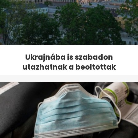
Ukrajnába is szabadon
utazhatnak a beoltottak