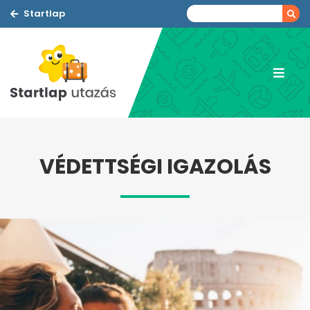
Startlap
VÉDETTSÉGI IGAZOLÁS