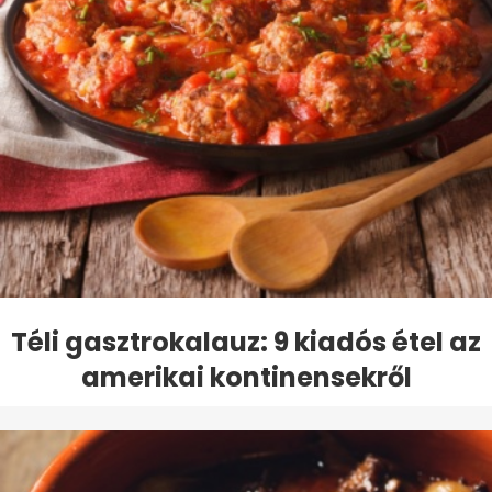
Téli gasztrokalauz: 9 kiadós étel az
amerikai kontinensekről