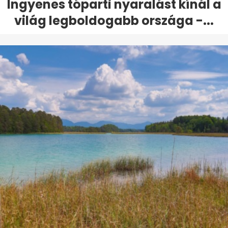
Ingyenes tóparti nyaralást kínál a
világ legboldogabb országa -...