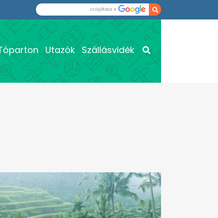
Tóparton
Utazók
Szállásvidék