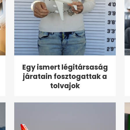
Egy ismert légitársaság
járatain fosztogattak a
tolvajok