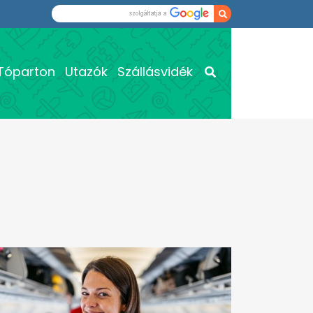
Tóparton
Utazók
Szállásvidék