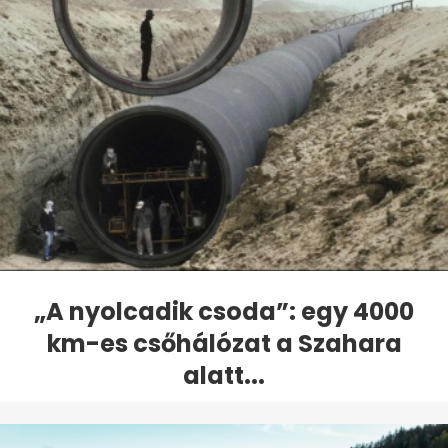
„A nyolcadik csoda”: egy 4000
km-es csőhálózat a Szahara
alatt...