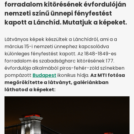
forradalom kitörésének évfordulóján
nemzeti színű ünnepi fényfestést
kapott a Lánchíd. Mutatjuk a képeket.
Látványos képek készültek a Lánchídról, ami a a
március 15-i nemzeti ünnephez kapcsolódva
különleges fényfestést kapott. Az 1848-1849-es
forradalom és szabadságharc kitörésének 177.
évfordulója alkalmából piros-fehér-zöld színekben
pompázott
Budapest
ikonikus hídja.
Az MTI fotósa
megörökítette a látványt, galériánkban
láthatod a képeket: