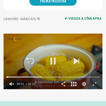
VISSZA A CÍMLAPRA
LÁNCHÍD
MÁRCIUS 15
0
seconds
of
1
minute,