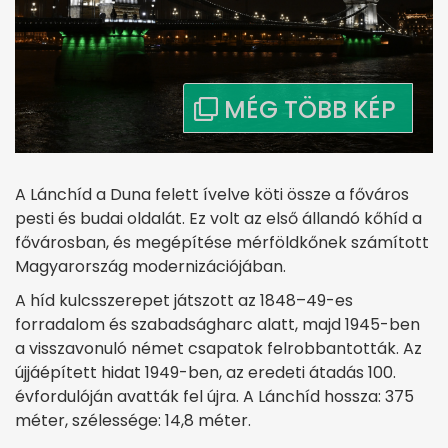
A Lánchíd a Duna felett ívelve köti össze a főváros
pesti és budai oldalát. Ez volt az első állandó kőhíd a
fővárosban, és megépítése mérföldkőnek számított
Magyarország modernizációjában.
A híd kulcsszerepet játszott az 1848–49-es
forradalom és szabadságharc alatt, majd 1945-ben
a visszavonuló német csapatok felrobbantották. Az
újjáépített hidat 1949-ben, az eredeti átadás 100.
évfordulóján avatták fel újra. A Lánchíd hossza: 375
méter, szélessége: 14,8 méter.