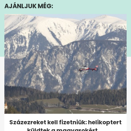
AJÁNLJUK MÉG:
13
seconds
Százezreket kell fizetniük: helikoptert
küldtek a magyarokért,...