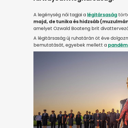
A legénység női tagjai a
légitársaság
tört
majd, de tunika és hidzsáb (muzulmán f
amelyet Ozwald Boateng brit divattervező
A légitársaság új ruhatárán öt éve dolgo
bemutatását, egyebek mellett a
pandém