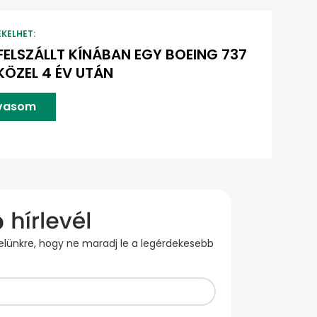
EKELHET:
FELSZÁLLT KÍNÁBAN EGY BOEING 737
KÖZEL 4 ÉV UTÁN
lvasom
evelünkre, hogy ne maradj le a legérdekesebb