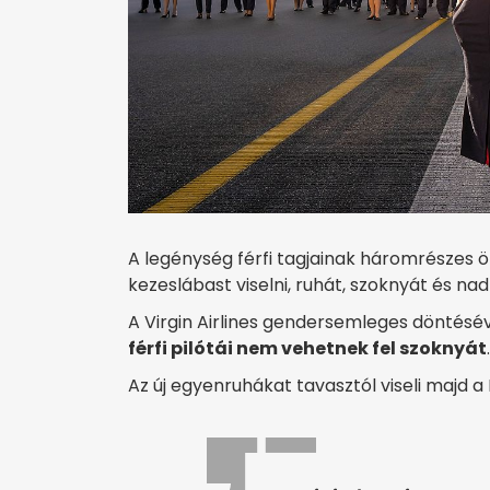
A legénység férfi tagjainak háromrészes ö
kezeslábast viselni, ruhát, szoknyát és na
A Virgin Airlines gendersemleges döntés
férfi pilótái nem vehetnek fel szoknyát
.
Az új egyenruhákat tavasztól viseli majd a