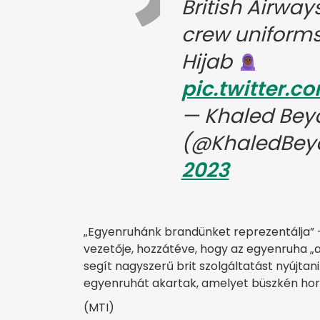
British Airway
crew uniforms
Hijab
pic.twitter.
— Khaled Bey
(@KhaledBey
2023
„Egyenruhánk brandünket reprezentálja” – 
vezetője, hozzátéve, hogy az egyenruha „
segít nagyszerű brit szolgáltatást nyújtan
egyenruhát akartak, amelyet büszkén hor
(MTI)