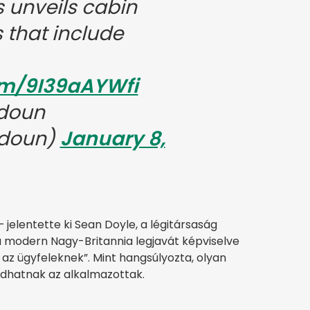
s unveils cabin
 that include
com/9I39aAYWfi
doun
doun)
January 8,
jelentette ki Sean Doyle, a légitársaság
a modern Nagy-Britannia legjavát képviselve
i az ügyfeleknek”. Mint hangsúlyozta, olyan
dhatnak az alkalmazottak.