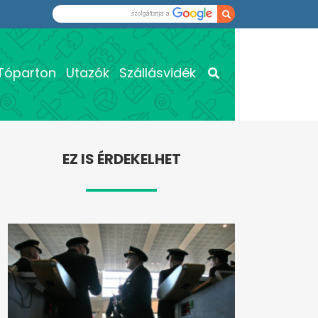
Tóparton
Utazók
Szállásvidék
EZ IS ÉRDEKELHET