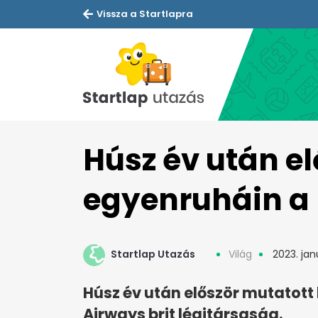
Vissza a Startlapra
Húsz év után el
egyenruháin a 
Startlap Utazás
Világ
2023. janu
Húsz év után először mutatott 
Airways brit légitársaság.