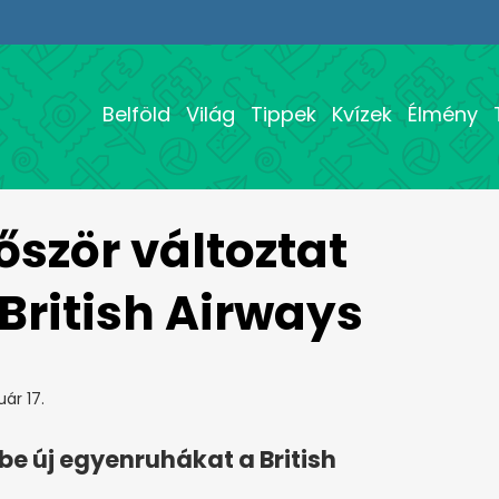
Belföld
Világ
Tippek
Kvízek
Élmény
őször változtat
British Airways
ár 17.
be új egyenruhákat a British