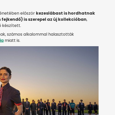
énetében először
kezeslábast is hordhatnak
ejkendő) is szerepel az új kollekcióban
,
 készített.
znak, számos alkalommal halasztották
ia
miatt is.