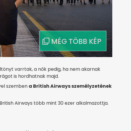
ltönyt varrtak, a nők pedig, ha nem akarnak
drágot is hordhatnak majd.
ével szemben
a British Airways személyzetének
 British Airways több mint 30 ezer alkalmazottja.