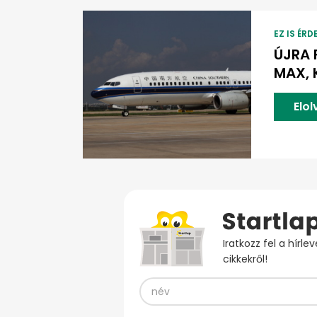
EZ IS ÉRD
ÚJRA 
MAX, 
Elo
Iratkozz fel a hírl
cikkekről!