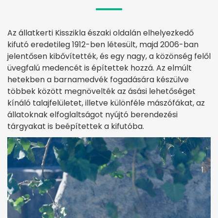
Az állatkerti Kisszikla északi oldalán elhelyezkedő
kifutó eredetileg 1912-ben létesült, majd 2006-ban
jelentősen kibővítették, és egy nagy, a közönség felől
üvegfalú medencét is építettek hozzá. Az elmúlt
hetekben a barnamedvék fogadására készülve
többek között megnövelték az ásási lehetőséget
kínáló talajfelületet, illetve különféle mászófákat, az
állatoknak elfoglaltságot nyújtó berendezési
tárgyakat is beépítettek a kifutóba.