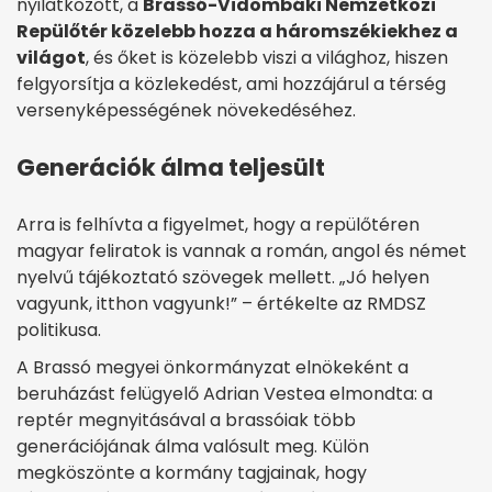
nyilatkozott, a
Brassó-Vidombáki Nemzetközi
Repülőtér közelebb hozza a háromszékiekhez a
világot
, és őket is közelebb viszi a világhoz, hiszen
felgyorsítja a közlekedést, ami hozzájárul a térség
versenyképességének növekedéséhez.
Generációk álma teljesült
Arra is felhívta a figyelmet, hogy a repülőtéren
magyar feliratok is vannak a román, angol és német
nyelvű tájékoztató szövegek mellett. „Jó helyen
vagyunk, itthon vagyunk!” – értékelte az RMDSZ
politikusa.
A Brassó megyei önkormányzat elnökeként a
beruházást felügyelő Adrian Vestea elmondta: a
reptér megnyitásával a brassóiak több
generációjának álma valósult meg. Külön
megköszönte a kormány tagjainak, hogy