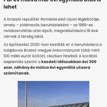
lehet
A brassói repülőtér Románia első olyan légikikötője,
amely – zöldmezős beruházásként – az 1989-es
rendszerváltás után épült, megvalósítására 18 éve
várnak a térség lakói.
Az építkezést 2020-ban kezdték el. A beruházásra a
tulajdonos Brassó megyei önkormányzat több mint
100 millió eurót költött, részben hitelből. A korábbi
bejelentés szerint a
kezdeti időszakban évi 300
ezer, néhány év múlva évi egymillió utasra
számítanak.