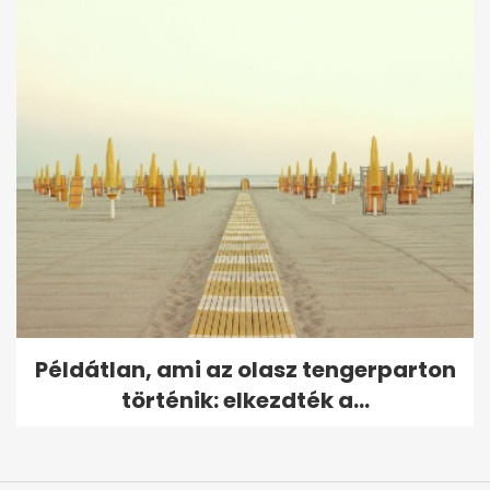
Példátlan, ami az olasz tengerparton
történik: elkezdték a...