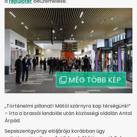
a
repülőtér
beüzemelése.
„Történelmi pillanat! Mától szárnyra kap térségünk!”
– írta a brassói landolás után közösségi oldalán Antal
Árpád.
Sepsiszentgyörgy elöljárója korábban úgy