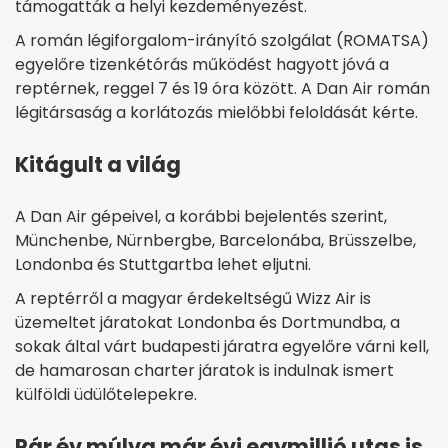
támogatták a helyi kezdeményezést.
A román légiforgalom-irányító szolgálat (ROMATSA)
egyelőre tizenkétórás működést hagyott jóvá a
reptérnek, reggel 7 és 19 óra között. A Dan Air román
légitársaság a korlátozás mielőbbi feloldását kérte.
Kitágult a világ
A Dan Air gépeivel, a korábbi bejelentés szerint,
Münchenbe, Nürnbergbe, Barcelonába, Brüsszelbe,
Londonba és Stuttgartba lehet eljutni.
A reptérről a magyar érdekeltségű Wizz Air is
üzemeltet járatokat Londonba és Dortmundba, a
sokak által várt budapesti járatra egyelőre várni kell,
de hamarosan charter járatok is indulnak ismert
külföldi üdülőtelepekre.
Pár év múlva már évi egymillió utas is