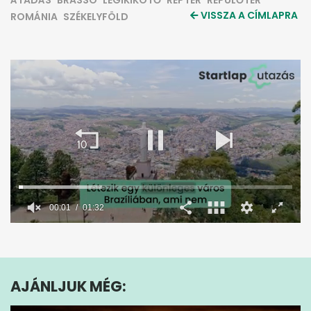
ÁTADÁS
BRASSÓ
LÉGIKIKÖTŐ
REPTÉR
REPÜLŐTÉR
VISSZA A CÍMLAPRA
ROMÁNIA
SZÉKELYFÖLD
0
seconds
of
1
minute,
AJÁNLJUK MÉG:
32
seconds