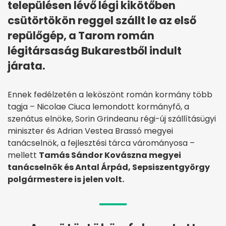
településen lévő légi kikötőben
csütörtökön reggel szállt le az első
repülőgép, a Tarom román
légitársaság Bukarestből indult
járata.
Ennek fedélzetén a leköszönt román kormány több
tagja – Nicolae Ciuca lemondott kormányfő, a
szenátus elnöke, Sorin Grindeanu régi-új szállításügyi
miniszter és Adrian Vestea Brassó megyei
tanácselnök, a fejlesztési tárca várományosa –
mellett
Tamás Sándor Kovászna megyei
tanácselnök és Antal Árpád, Sepsiszentgyörgy
polgármestere is jelen volt.