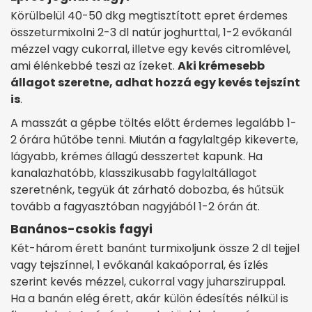
Körülbelül 40-50 dkg megtisztított epret érdemes
összeturmixolni 2-3 dl natúr joghurttal, 1-2 evőkanál
mézzel vagy cukorral, illetve egy kevés citromlével,
ami élénkebbé teszi az ízeket.
Aki krémesebb
állagot szeretne, adhat hozzá egy kevés tejszínt
is
.
A masszát a gépbe töltés előtt érdemes legalább 1-
2 órára hűtőbe tenni. Miután a fagylaltgép kikeverte,
lágyabb, krémes állagú desszertet kapunk. Ha
kanalazhatóbb, klasszikusabb fagylaltállagot
szeretnénk, tegyük át zárható dobozba, és hűtsük
tovább a fagyasztóban nagyjából 1-2 órán át.
Banános-csokis fagyi
Két-három érett banánt turmixoljunk össze 2 dl tejjel
vagy tejszínnel, 1 evőkanál kakaóporral, és ízlés
szerint kevés mézzel, cukorral vagy juharsziruppal.
Ha a banán elég érett, akár külön édesítés nélkül is