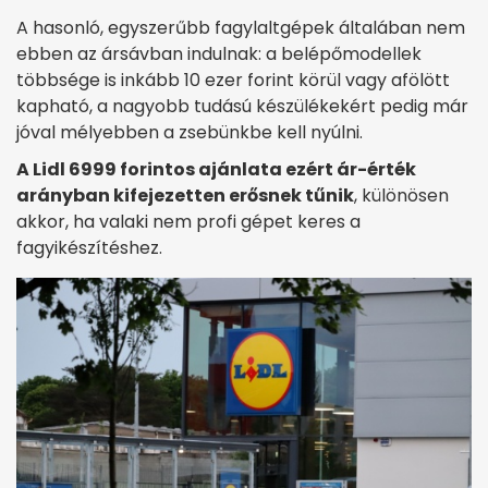
A hasonló, egyszerűbb fagylaltgépek általában nem
ebben az ársávban indulnak: a belépőmodellek
többsége is inkább 10 ezer forint körül vagy afölött
kapható, a nagyobb tudású készülékekért pedig már
jóval mélyebben a zsebünkbe kell nyúlni.
A Lidl 6999 forintos ajánlata ezért ár-érték
arányban kifejezetten erősnek tűnik
, különösen
akkor, ha valaki nem profi gépet keres a
fagyikészítéshez.