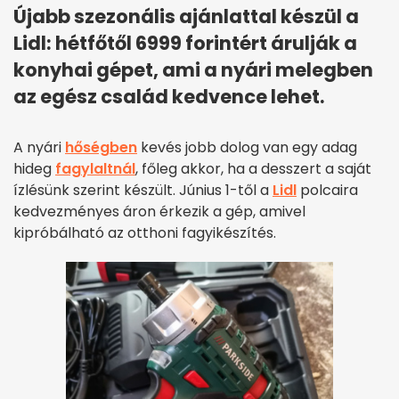
Újabb szezonális ajánlattal készül a
Lidl: hétfőtől 6999 forintért árulják a
konyhai gépet, ami a nyári melegben
az egész család kedvence lehet.
A nyári
hőségben
kevés jobb dolog van egy adag
hideg
fagylaltnál
, főleg akkor, ha a desszert a saját
ízlésünk szerint készült. Június 1-től a
Lidl
polcaira
kedvezményes áron érkezik a gép, amivel
kipróbálható az otthoni fagyikészítés.