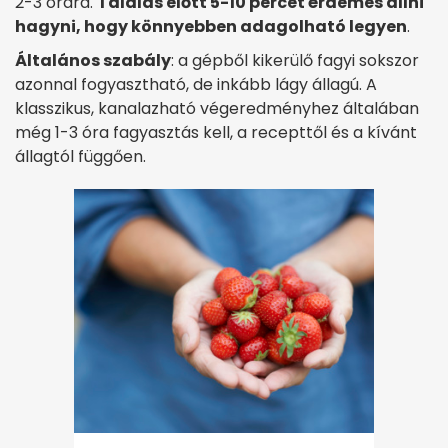
2-3 órára.
Tálalás előtt 5-10 percet érdemes állni
hagyni, hogy könnyebben adagolható legyen
.
Általános szabály
: a gépből kikerülő fagyi sokszor
azonnal fogyasztható, de inkább lágy állagú. A
klasszikus, kanalazható végeredményhez általában
még 1-3 óra fagyasztás kell, a recepttől és a kívánt
állagtól függően.