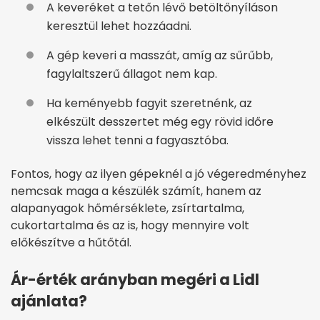
A keveréket a tetőn lévő betöltőnyíláson
keresztül lehet hozzáadni.
A gép keveri a masszát, amíg az sűrűbb,
fagylaltszerű állagot nem kap.
Ha keményebb fagyit szeretnénk, az
elkészült desszertet még egy rövid időre
vissza lehet tenni a fagyasztóba.
Fontos, hogy az ilyen gépeknél a jó végeredményhez
nemcsak maga a készülék számít, hanem az
alapanyagok hőmérséklete, zsírtartalma,
cukortartalma és az is, hogy mennyire volt
előkészítve a hűtőtál.
Ár-érték arányban megéri a Lidl
ajánlata?