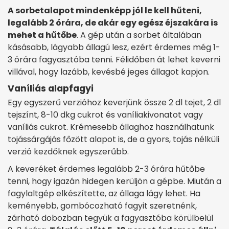
A sorbetalapot mindenképp jól le kell hűteni,
legalább 2 órára, de akár egy egész éjszakára is
mehet a hűtőbe
. A gép után a sorbet általában
kásásabb, lágyabb állagú lesz, ezért érdemes még 1-
3 órára fagyasztóba tenni. Félidőben át lehet keverni
villával, hogy lazább, kevésbé jeges állagot kapjon.
Vaníliás alapfagyi
Egy egyszerű verzióhoz keverjünk össze 2 dl tejet, 2 dl
tejszínt, 8-10 dkg cukrot és vaníliakivonatot vagy
vaníliás cukrot. Krémesebb állaghoz használhatunk
tojássárgájás főzött alapot is, de a gyors, tojás nélküli
verzió kezdőknek egyszerűbb.
A keveréket érdemes legalább 2-3 órára hűtőbe
tenni, hogy igazán hidegen kerüljön a gépbe. Miután a
fagylaltgép elkészítette, az állaga lágy lehet. Ha
keményebb, gombócozható fagyit szeretnénk,
zárható dobozban tegyük a fagyasztóba körülbelül