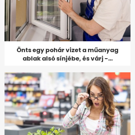
Önts egy pohár vizet a műanyag
ablak alsó sínjébe, és várj -...