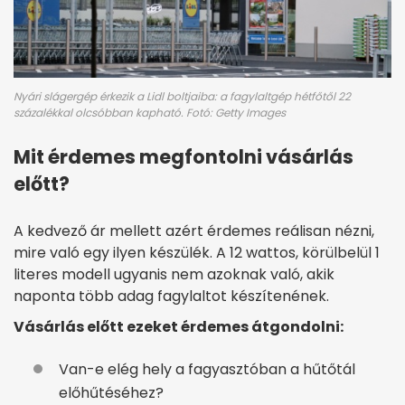
Nyári slágergép érkezik a Lidl boltjaiba: a fagylaltgép hétfőtől 22
százalékkal olcsóbban kapható. Fotó: Getty Images
Mit érdemes megfontolni vásárlás
előtt?
A kedvező ár mellett azért érdemes reálisan nézni,
mire való egy ilyen készülék. A 12 wattos, körülbelül 1
literes modell ugyanis nem azoknak való, akik
naponta több adag fagylaltot készítenének.
Vásárlás előtt ezeket érdemes átgondolni:
Van-e elég hely a fagyasztóban a hűtőtál
előhűtéséhez?