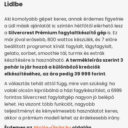
Lidlbe
Aki komolyabb gépet keres, annak érdemes figyelnie
a Lidl másik ajánlatát is: szintén hétfőtől elérhető lesz
a
Silvercrest Prémium fagylaltkészítő gép
is. Ez
már jóval erősebb, 800 wattos készülék, és 7 előre
beállított programot kínál: fagylalt, lágyfagylalt,
gelato, sorbet, smoothie tál, turmix és extrák
készítésére is használható.
A termékleírás szerint 3
pohár is jár hozzá a különböző kreációk
elkészítéséhez, az ára pedig 39 999 forint
.
A választás tehát attól függ, mire van szükség: ha
valaki olcsón kipróbálná a házi fagyikészítést, a 6999
forintos Silvercrest fagylaltgép nagyon jó belépő
lehet. Ha viszont több funkciót, nagyobb
teljesítményt és kényelmesebb használatot keres,
akkor a prémium modell lehet az érdekesebb irány.
Érdemes az
Akciós-Újság.hu
oldalán