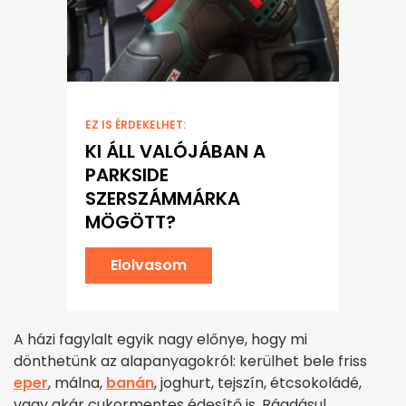
EZ IS ÉRDEKELHET:
KI ÁLL VALÓJÁBAN A
PARKSIDE
SZERSZÁMMÁRKA
MÖGÖTT?
Elolvasom
A házi fagylalt egyik nagy előnye, hogy mi
dönthetünk az alapanyagokról: kerülhet bele friss
eper
, málna,
banán
, joghurt, tejszín, étcsokoládé,
vagy akár cukormentes édesítő is. Ráadásul