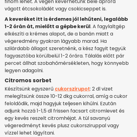
finom lehet. A végén keverhetünk bele apróra
vágott étcsokoládét vagy csokicseppet is.
A keveréket itt is érdemes jól lehűteni, legalább
1-2 órán át, mielőtt a gépbe kerül
. A fagylaltgép
elkészíti a krémes alapot, de a banán miatt a
végeredmény gyakran lágyabb marad. Ha
szilárdabb állagot szeretnénk, a kész fagyit tegyük
fagyasztóba körülbelül 1-2 órára. Tálalás előtt pár
percet állhat szobahőmérsékleten, hogy könnyebb
legyen adagolni.
Citromos sorbet
Készítsünk egyszerű
cukorszirupot
: 2 dl vizet
melegítsünk össze 10-12 dkg cukorral, amíg a cukor
feloldódik, majd hagyjuk teljesen kihűlni. Ezután
adjunk hozzá 1-1,5 dl frissen facsart citromlevet és
egy kevés reszelt citromhéjat. A túl savanyú
végeredményt kevés plusz cukorsziruppal vagy
vízzel lehet lágyítani.