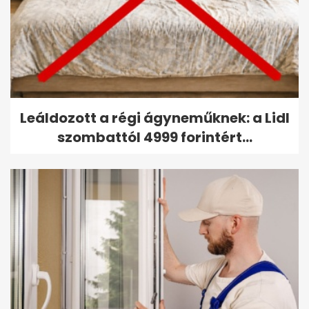
Leáldozott a régi ágyneműknek: a Lidl
szombattól 4999 forintért...