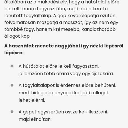
általában az a működési elv, hogy a hűtőtálat előre
be kell tenni a fagyasztóba, majd ebbe kerül a
lehűtött fagylaltalap. A gép keverőlapátja ezután
folyamatosan mozgatja a masszát, így az nem egy
tömbbé fagy, hanem krémesebb, kanalazhatóbb
állagot kap.
A használat menete nagyjából így néz ki lépésről
lépésre:
A hűtőtálat előre le kell fagyasztani,
jellemzően több órára vagy egy éjszakára.
A fagylaltalapot is érdemes előre behűteni,
mert hideg alapanyagokkal jobb állagot
lehet elérni.
A gépet egyszerűen össze kell illeszteni,
majd elindítani.