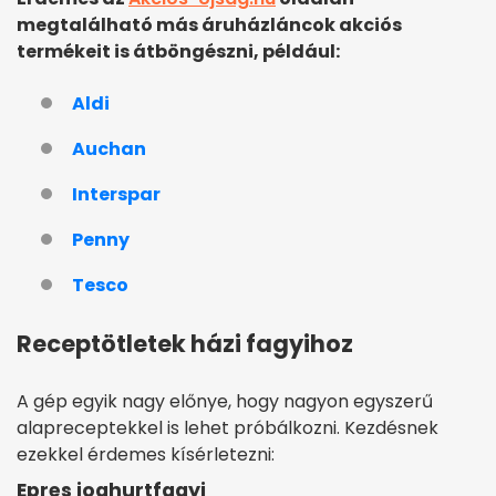
megtalálható más áruházláncok akciós
termékeit is átböngészni, például:
Aldi
Auchan
Interspar
Penny
Tesco
Receptötletek házi fagyihoz
A gép egyik nagy előnye, hogy nagyon egyszerű
alapreceptekkel is lehet próbálkozni. Kezdésnek
ezekkel érdemes kísérletezni:
Epres joghurtfagyi