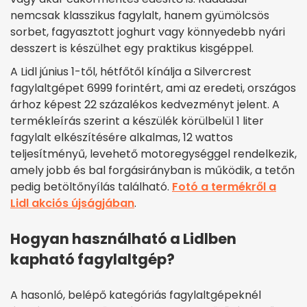
nemcsak klasszikus fagylalt, hanem gyümölcsös
sorbet, fagyasztott joghurt vagy könnyedebb nyári
desszert is készülhet egy praktikus kisgéppel.
A Lidl június 1-től, hétfőtől kínálja a Silvercrest
fagylaltgépet 6999 forintért, ami az eredeti, országos
árhoz képest 22 százalékos kedvezményt jelent. A
termékleírás szerint a készülék körülbelül 1 liter
fagylalt elkészítésére alkalmas, 12 wattos
teljesítményű, levehető motoregységgel rendelkezik,
amely jobb és bal forgásirányban is működik, a tetőn
pedig betöltőnyílás található.
Fotó a termékről a
Lidl akciós újságjában
.
Hogyan használható a Lidlben
kapható fagylaltgép?
A hasonló, belépő kategóriás fagylaltgépeknél