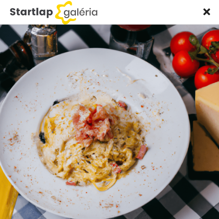
Startlap
Kütyü
2023. március 11.
Kitalálnád? Ezek az ételfotók nem
valódiak
Startlap Bubba
Az Ai.lunchbox.io képgenerátorát
mostantól bárki ingyenesen