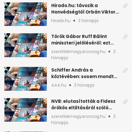
Hirado.hu: távozik a
Honvédségtől Orbán Viktor
fia, Orbán Gáspár
hirado.hu
3 hónapja
Török Gábor Ruff Bálint
miniszteri jelöléséről: ezt
írta a posztjában
szeretlekmagyarorszag.hu
3
hónapja
Schiffer András a
köztévében: sosem mondta,
ki fog nyerni
444.hu
3 hónapja
NVB: elutasították a Fidesz
örökös eltiltásáról szóló
népszavazást
szeretlekmagyarorszag.hu
3
hónapja