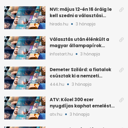
NVI: május 12-én 16 óráig le
kell szedni a választási
plakátokat
hirado.hu
3 hónapja
Választás után élénkült a
magyar állampapírok
lakossági értékesítése
infostart.hu
3 hónapja
Demeter Szilárd: a fiatalok
csúsztak ki a nemzeti
kultúrából
444.hu
3 hónapja
ATV: Közel 300 ezer
nyugdíjas kaphat emelést
idén a Tisza terve szerint
atv.hu
3 hónapja