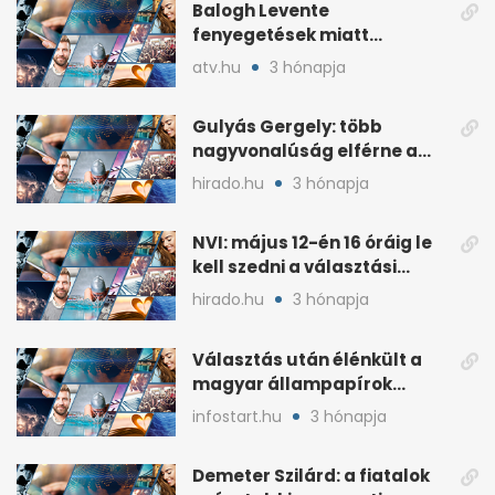
Balogh Levente
fenyegetések miatt
lemondta erdélyi előadás-
atv.hu
3 hónapja
sorozatát
Gulyás Gergely: több
nagyvonalúság elférne a
kétharmados győztesekben
hirado.hu
3 hónapja
NVI: május 12-én 16 óráig le
kell szedni a választási
plakátokat
hirado.hu
3 hónapja
Választás után élénkült a
magyar állampapírok
lakossági értékesítése
infostart.hu
3 hónapja
Demeter Szilárd: a fiatalok