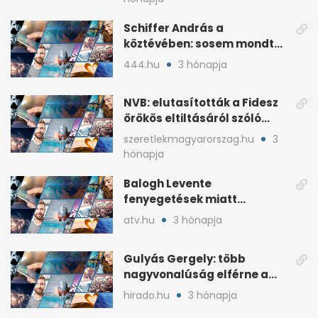
Schiffer András a
köztévében: sosem mondta,
ki fog nyerni
444.hu
3 hónapja
NVB: elutasították a Fidesz
örökös eltiltásáról szóló
népszavazást
szeretlekmagyarorszag.hu
3
hónapja
Balogh Levente
fenyegetések miatt
lemondta erdélyi előadás-
atv.hu
3 hónapja
sorozatát
Gulyás Gergely: több
nagyvonalúság elférne a
kétharmados győztesekben
hirado.hu
3 hónapja