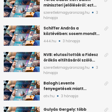
miniszteri jelöléséről: ezt
írta a posztjában
szeretlekmagyarorszag.hu
3
hónapja
Schiffer András a
köztévében: sosem mondta,
ki fog nyerni
444.hu
3 hónapja
NVB: elutasították a Fidesz
örökös eltiltásáról szóló
népszavazást
szeretlekmagyarorszag.hu
3
hónapja
Balogh Levente
fenyegetések miatt
lemondta erdélyi előadás-
atv.hu
3 hónapja
sorozatát
Gulyás Gergely: több