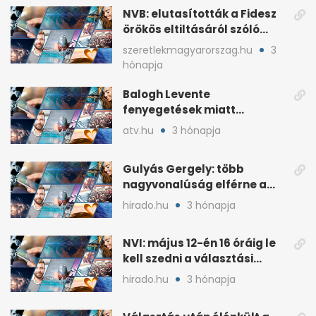
NVB: elutasították a Fidesz
örökös eltiltásáról szóló
népszavazást
szeretlekmagyarorszag.hu
3
hónapja
Balogh Levente
fenyegetések miatt
lemondta erdélyi előadás-
atv.hu
3 hónapja
sorozatát
Gulyás Gergely: több
nagyvonalúság elférne a
kétharmados győztesekben
hirado.hu
3 hónapja
NVI: május 12-én 16 óráig le
kell szedni a választási
plakátokat
hirado.hu
3 hónapja