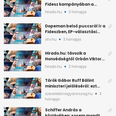
Fidesz kampányában a
háborús veszély
hirado.hu
3 hónapja
hangsúlyozása
Dopeman belső puccsról ír a
Fideszben, EP-választási
árral
atv.hu
3 hónapja
Hirado.hu: távozik a
Honvédségtől Orbán Viktor
fia, Orbán Gáspár
hirado.hu
3 hónapja
Török Gábor Ruff Bálint
miniszteri jelöléséről: ezt
írta a posztjában
szeretlekmagyarorszag.hu
3
hónapja
Schiffer András a
köztévében: sosem mondta,