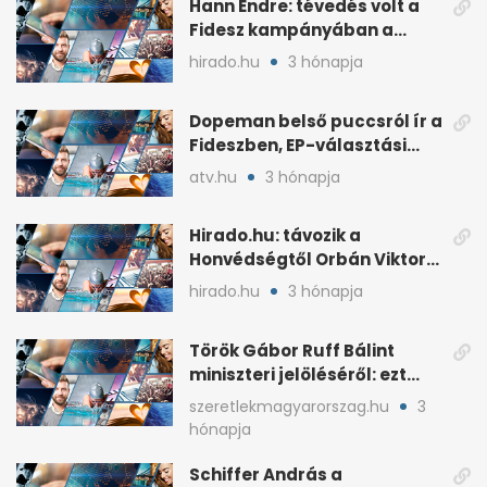
Hann Endre: tévedés volt a
Fidesz kampányában a
háborús veszély
hirado.hu
3 hónapja
hangsúlyozása
Dopeman belső puccsról ír a
Fideszben, EP-választási
árral
atv.hu
3 hónapja
Hirado.hu: távozik a
Honvédségtől Orbán Viktor
fia, Orbán Gáspár
hirado.hu
3 hónapja
Török Gábor Ruff Bálint
miniszteri jelöléséről: ezt
írta a posztjában
szeretlekmagyarorszag.hu
3
hónapja
Schiffer András a