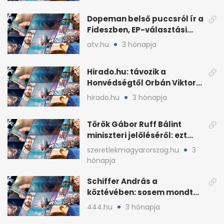
Dopeman belső puccsról ír a
Fideszben, EP-választási
árral
atv.hu
3 hónapja
Hirado.hu: távozik a
Honvédségtől Orbán Viktor
fia, Orbán Gáspár
hirado.hu
3 hónapja
Török Gábor Ruff Bálint
miniszteri jelöléséről: ezt
írta a posztjában
szeretlekmagyarorszag.hu
3
hónapja
Schiffer András a
köztévében: sosem mondta,
ki fog nyerni
444.hu
3 hónapja