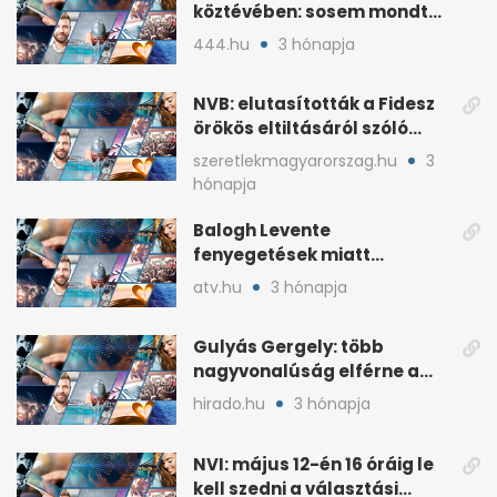
köztévében: sosem mondta,
ki fog nyerni
444.hu
3 hónapja
NVB: elutasították a Fidesz
örökös eltiltásáról szóló
népszavazást
szeretlekmagyarorszag.hu
3
hónapja
Balogh Levente
fenyegetések miatt
lemondta erdélyi előadás-
atv.hu
3 hónapja
sorozatát
Gulyás Gergely: több
nagyvonalúság elférne a
kétharmados győztesekben
hirado.hu
3 hónapja
NVI: május 12-én 16 óráig le
kell szedni a választási