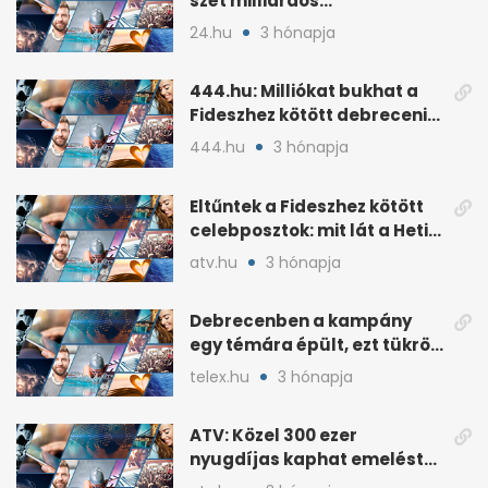
szét milliárdos
szponzorpénzt a
24.hu
3 hónapja
Szerencsejáték Zrt.
444.hu: Milliókat bukhat a
Fideszhez kötött debreceni
influenszer perben
444.hu
3 hónapja
Eltűntek a Fideszhez kötött
celebposztok: mit lát a Heti
Napló?
atv.hu
3 hónapja
Debrecenben a kampány
egy témára épült, ezt tükrözi
az eredmény
telex.hu
3 hónapja
ATV: Közel 300 ezer
nyugdíjas kaphat emelést
idén a Tisza terve szerint