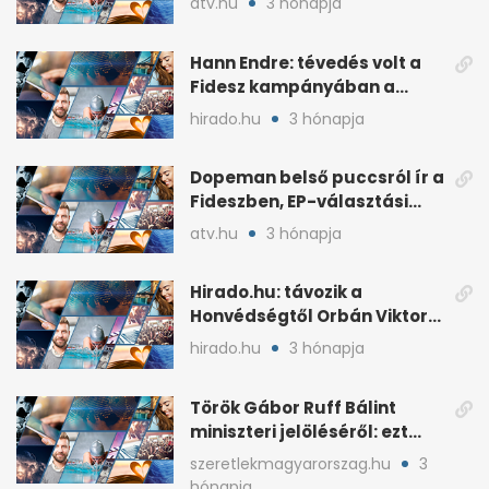
atv.hu
3 hónapja
Hann Endre: tévedés volt a
Fidesz kampányában a
háborús veszély
hirado.hu
3 hónapja
hangsúlyozása
Dopeman belső puccsról ír a
Fideszben, EP-választási
árral
atv.hu
3 hónapja
Hirado.hu: távozik a
Honvédségtől Orbán Viktor
fia, Orbán Gáspár
hirado.hu
3 hónapja
Török Gábor Ruff Bálint
miniszteri jelöléséről: ezt
írta a posztjában
szeretlekmagyarorszag.hu
3
hónapja