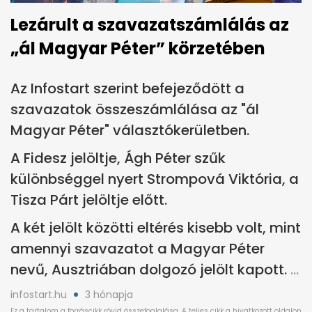
Lezárult a szavazatszámlálás az
„ál Magyar Péter” körzetében
Az Infostart szerint befejeződött a
szavazatok összeszámlálása az "ál
Magyar Péter" választókerületben.
A Fidesz jelöltje, Ágh Péter szűk
különbséggel nyert Strompová Viktória, a
Tisza Párt jelöltje előtt.
A két jelölt közötti eltérés kisebb volt, mint
amennyi szavazatot a Magyar Péter
nevű, Ausztriában dolgozó jelölt kapott.
infostart.hu
3 hónapja