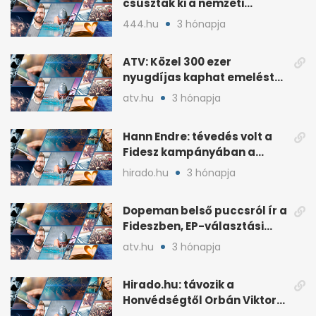
csúsztak ki a nemzeti
kultúrából
444.hu
3 hónapja
ATV: Közel 300 ezer
nyugdíjas kaphat emelést
idén a Tisza terve szerint
atv.hu
3 hónapja
Hann Endre: tévedés volt a
Fidesz kampányában a
háborús veszély
hirado.hu
3 hónapja
hangsúlyozása
Dopeman belső puccsról ír a
Fideszben, EP-választási
árral
atv.hu
3 hónapja
Hirado.hu: távozik a
Honvédségtől Orbán Viktor
fia, Orbán Gáspár