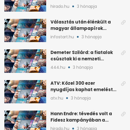
plakátokat
hirado.hu
3 hónapja
Választás után élénkült a
magyar állampapírok
lakossági értékesítése
infostart.hu
3 hónapja
Demeter Szilárd: a fiatalok
csúsztak ki a nemzeti
kultúrából
444.hu
3 hónapja
ATV: Közel 300 ezer
nyugdíjas kaphat emelést
idén a Tisza terve szerint
atv.hu
3 hónapja
Hann Endre: tévedés volt a
Fidesz kampányában a
háborús veszély
hirado.hu
3 hónapja