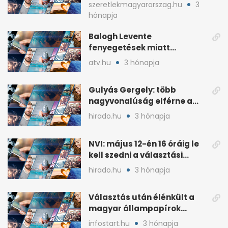
népszavazást
szeretlekmagyarorszag.hu
3
hónapja
Balogh Levente
fenyegetések miatt
lemondta erdélyi előadás-
atv.hu
3 hónapja
sorozatát
Gulyás Gergely: több
nagyvonalúság elférne a
kétharmados győztesekben
hirado.hu
3 hónapja
NVI: május 12-én 16 óráig le
kell szedni a választási
plakátokat
hirado.hu
3 hónapja
Választás után élénkült a
magyar állampapírok
lakossági értékesítése
infostart.hu
3 hónapja