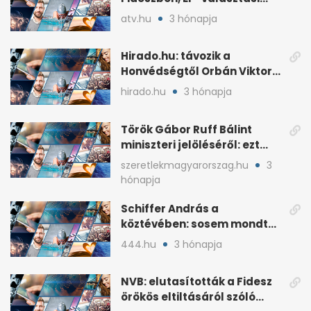
árral
atv.hu
3 hónapja
Hirado.hu: távozik a
Honvédségtől Orbán Viktor
fia, Orbán Gáspár
hirado.hu
3 hónapja
Török Gábor Ruff Bálint
miniszteri jelöléséről: ezt
írta a posztjában
szeretlekmagyarorszag.hu
3
hónapja
Schiffer András a
köztévében: sosem mondta,
ki fog nyerni
444.hu
3 hónapja
NVB: elutasították a Fidesz
örökös eltiltásáról szóló