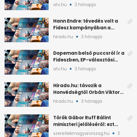
idén a Tisza terve szerint
atv.hu
3 hónapja
Hann Endre: tévedés volt a
Fidesz kampányában a
háborús veszély
hirado.hu
3 hónapja
hangsúlyozása
Dopeman belső puccsról ír a
Fideszben, EP-választási
árral
atv.hu
3 hónapja
Hirado.hu: távozik a
Honvédségtől Orbán Viktor
fia, Orbán Gáspár
hirado.hu
3 hónapja
Török Gábor Ruff Bálint
miniszteri jelöléséről: ezt
írta a posztjában
szeretlekmagyarorszag.hu
3