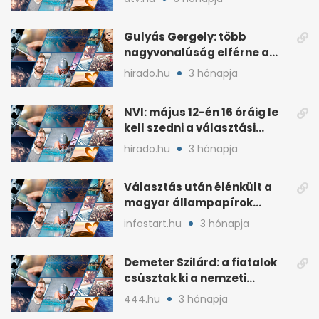
sorozatát
Gulyás Gergely: több
nagyvonalúság elférne a
kétharmados győztesekben
hirado.hu
3 hónapja
NVI: május 12-én 16 óráig le
kell szedni a választási
plakátokat
hirado.hu
3 hónapja
Választás után élénkült a
magyar állampapírok
lakossági értékesítése
infostart.hu
3 hónapja
Demeter Szilárd: a fiatalok
csúsztak ki a nemzeti
kultúrából
444.hu
3 hónapja