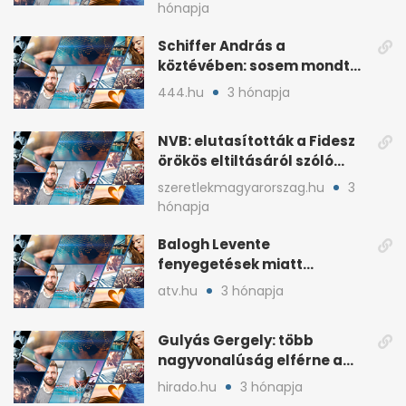
hónapja
Schiffer András a
köztévében: sosem mondta,
ki fog nyerni
444.hu
3 hónapja
NVB: elutasították a Fidesz
örökös eltiltásáról szóló
népszavazást
szeretlekmagyarorszag.hu
3
hónapja
Balogh Levente
fenyegetések miatt
lemondta erdélyi előadás-
atv.hu
3 hónapja
sorozatát
Gulyás Gergely: több
nagyvonalúság elférne a
kétharmados győztesekben
hirado.hu
3 hónapja