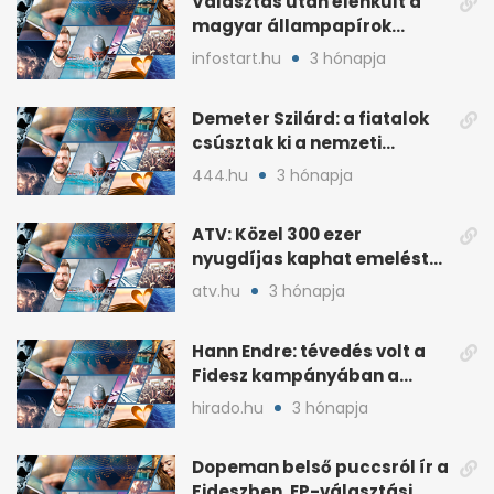
Választás után élénkült a
magyar állampapírok
lakossági értékesítése
infostart.hu
3 hónapja
Demeter Szilárd: a fiatalok
csúsztak ki a nemzeti
kultúrából
444.hu
3 hónapja
ATV: Közel 300 ezer
nyugdíjas kaphat emelést
idén a Tisza terve szerint
atv.hu
3 hónapja
Hann Endre: tévedés volt a
Fidesz kampányában a
háborús veszély
hirado.hu
3 hónapja
hangsúlyozása
Dopeman belső puccsról ír a
Fideszben, EP-választási