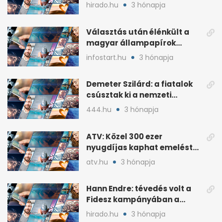
plakátokat
hirado.hu
3 hónapja
Választás után élénkült a
magyar állampapírok
lakossági értékesítése
infostart.hu
3 hónapja
Demeter Szilárd: a fiatalok
csúsztak ki a nemzeti
kultúrából
444.hu
3 hónapja
ATV: Közel 300 ezer
nyugdíjas kaphat emelést
idén a Tisza terve szerint
atv.hu
3 hónapja
Hann Endre: tévedés volt a
Fidesz kampányában a
háborús veszély
hirado.hu
3 hónapja
hangsúlyozása