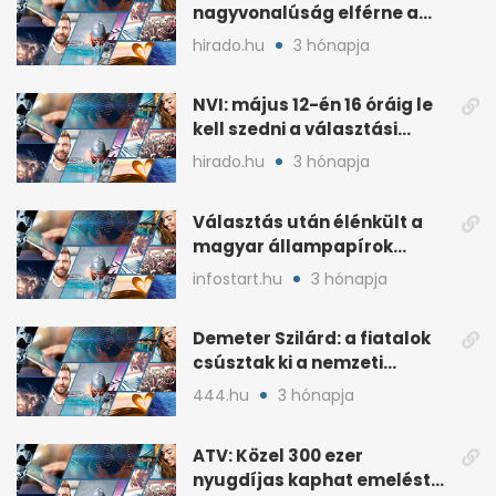
nagyvonalúság elférne a
kétharmados győztesekben
hirado.hu
3 hónapja
NVI: május 12-én 16 óráig le
kell szedni a választási
plakátokat
hirado.hu
3 hónapja
Választás után élénkült a
magyar állampapírok
lakossági értékesítése
infostart.hu
3 hónapja
Demeter Szilárd: a fiatalok
csúsztak ki a nemzeti
kultúrából
444.hu
3 hónapja
ATV: Közel 300 ezer
nyugdíjas kaphat emelést