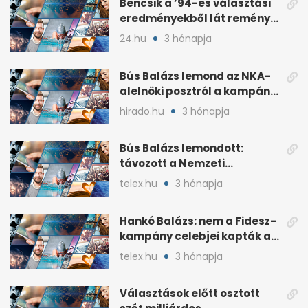
Bencsik a ’94-es választási
eredményekből lát reményt
a Fidesznek
24.hu
3 hónapja
Bús Balázs lemond az NKA-
alelnöki posztról a kampány
alatti támogatások után
hirado.hu
3 hónapja
Bús Balázs lemondott:
távozott a Nemzeti
Kulturális Alap alelnöke
telex.hu
3 hónapja
Hankó Balázs: nem a Fidesz-
kampány celebjei kapták az
NKA-milliárdokat
telex.hu
3 hónapja
Választások előtt osztott