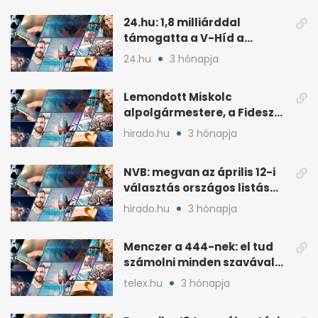
seconds
24.hu: 1,8 milliárddal
támogatta a V-Híd a
Fideszhez kötött alapítványt
24.hu
3 hónapja
Lemondott Miskolc
alpolgármestere, a Fidesz
áprilisi jelöltje, Hollósy
hirado.hu
3 hónapja
András
NVB: megvan az április 12-i
választás országos listás
eredménye
hirado.hu
3 hónapja
Menczer a 444-nek: el tud
számolni minden szavával
és tettével
telex.hu
3 hónapja