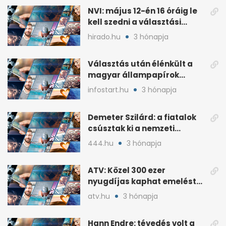
NVI: május 12-én 16 óráig le
kell szedni a választási
plakátokat
hirado.hu
3 hónapja
Választás után élénkült a
magyar állampapírok
lakossági értékesítése
infostart.hu
3 hónapja
Demeter Szilárd: a fiatalok
csúsztak ki a nemzeti
kultúrából
444.hu
3 hónapja
ATV: Közel 300 ezer
nyugdíjas kaphat emelést
idén a Tisza terve szerint
atv.hu
3 hónapja
Hann Endre: tévedés volt a