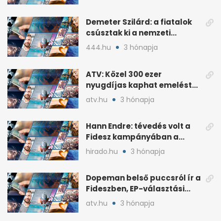
Demeter Szilárd: a fiatalok
csúsztak ki a nemzeti
kultúrából
444.hu
3 hónapja
ATV: Közel 300 ezer
nyugdíjas kaphat emelést
idén a Tisza terve szerint
atv.hu
3 hónapja
Hann Endre: tévedés volt a
Fidesz kampányában a
háborús veszély
hirado.hu
3 hónapja
hangsúlyozása
Dopeman belső puccsról ír a
Fideszben, EP-választási
árral
atv.hu
3 hónapja