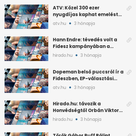
ATV: Közel 300 ezer
nyugdíjas kaphat emelést
idén a Tisza terve szerint
atv.hu
3 hónapja
Hann Endre: tévedés volt a
Fidesz kampányában a
háborús veszély
hirado.hu
3 hónapja
hangsúlyozása
Dopeman belső puccsról ír a
Fideszben, EP-választási
árral
atv.hu
3 hónapja
Hirado.hu: távozik a
Honvédségtől Orbán Viktor
fia, Orbán Gáspár
hirado.hu
3 hónapja
Török Gábor Ruff Bálint