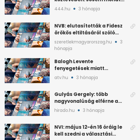
ki fog nyerni
444.hu
3 hónapja
NVB: elutasították a Fidesz
örökös eltiltásáról szóló
népszavazást
szeretlekmagyarorszag.hu
3
hónapja
Balogh Levente
fenyegetések miatt
lemondta erdélyi előadás-
atv.hu
3 hónapja
sorozatát
Gulyás Gergely: több
nagyvonalúság elférne a
kétharmados győztesekben
hirado.hu
3 hónapja
NVI: május 12-én 16 óráig le
kell szedni a választási