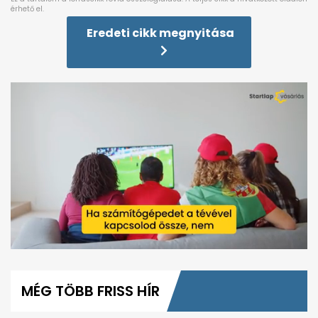
Eredeti cikk megnyitása
0
seconds
of
MÉG TÖBB FRISS HÍR
1
minute,
39