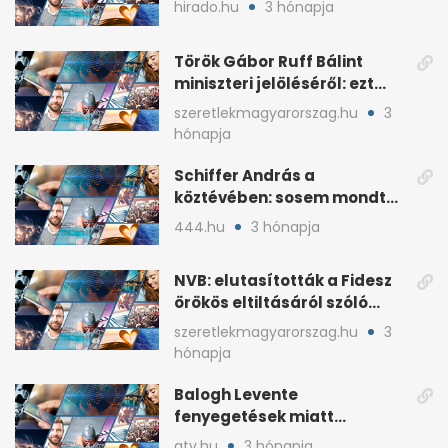
hirado.hu
3 hónapja
Török Gábor Ruff Bálint
miniszteri jelöléséről: ezt
írta a posztjában
szeretlekmagyarorszag.hu
3
hónapja
Schiffer András a
köztévében: sosem mondta,
ki fog nyerni
444.hu
3 hónapja
NVB: elutasították a Fidesz
örökös eltiltásáról szóló
népszavazást
szeretlekmagyarorszag.hu
3
hónapja
Balogh Levente
fenyegetések miatt
lemondta erdélyi előadás-
atv.hu
3 hónapja