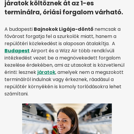
járatok költöznek át az 1-es
terminálra, óriási forgalom várható.
A budapesti
Bajnokok Ligája-döntő
nemcsak a
fővárost forgatja fel a szurkolók miatt, hanem a
repülőtéri közlekedést is alaposan átalakítja. A
Budapest
Airport és a Wizz Air több rendkívüli
intézkedést vezet be a megnövekedett forgalom
kezelése érdekében, ami az utasokat is közvetlenül
érinti: lesznek
járatok
, amelyek nem a megszokott
terminálról indulnak vagy érkeznek, ráadásul a
repülőtér környékén is komoly torlódásokra lehet
számítani.