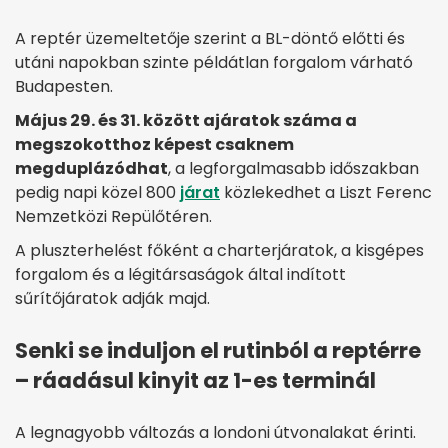
A reptér üzemeltetője szerint a BL-döntő előtti és
utáni napokban szinte példátlan forgalom várható
Budapesten.
Május 29. és 31. között a
járatok száma a
megszokotthoz képest csaknem
megduplázódhat
, a legforgalmasabb időszakban
pedig napi közel 800
járat
közlekedhet a Liszt Ferenc
Nemzetközi Repülőtéren.
A pluszterhelést főként a charterjáratok, a kisgépes
forgalom és a légitársaságok által indított
sűrítőjáratok adják majd.
Senki se induljon el rutinból a reptérre
– ráadásul kinyit az 1-es terminál
A legnagyobb változás a londoni útvonalakat érinti.