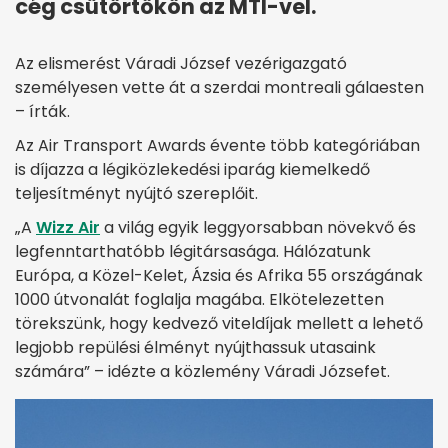
cég csütörtökön az MTI-vel.
Az elismerést Váradi József vezérigazgató
személyesen vette át a szerdai montreali gálaesten
– írták.
Az Air Transport Awards évente több kategóriában
is díjazza a légiközlekedési iparág kiemelkedő
teljesítményt nyújtó szereplőit.
„A
Wizz Air
a világ egyik leggyorsabban növekvő és
legfenntarthatóbb légitársasága. Hálózatunk
Európa, a Közel-Kelet, Ázsia és Afrika 55 országának
1000 útvonalát foglalja magába. Elkötelezetten
törekszünk, hogy kedvező viteldíjak mellett a lehető
legjobb repülési élményt nyújthassuk utasaink
számára” – idézte a közlemény Váradi Józsefet.