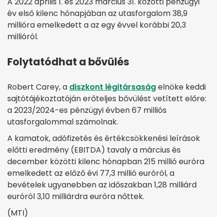
A 2022 április 1. és 2023 március 31. közötti pénzügyi
év első kilenc hónapjában az utasforgalom 38,9
millióra emelkedett a az egy évvel korábbi 20,3
millióról.
Folytatódhat a bővülés
Robert Carey, a
diszkont légitársaság
elnöke keddi
sajtótájékoztatóján erőteljes bővülést vetített előre:
a 2023/2024-es pénzügyi évben 67 milliós
utasforgalommal számolnak.
A kamatok, adófizetés és értékcsökkenési leírások
előtti eredmény (EBITDA) tavaly a március és
december közötti kilenc hónapban 215 millió euróra
emelkedett az előző évi 77,3 millió euróról, a
bevételek ugyanebben az időszakban 1,28 milliárd
euróról 3,10 milliárdra euróra nőttek.
(MTI)