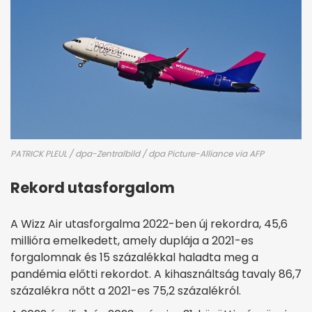
PATRICK PLEUL / dpa-Zentralbild / dpa Picture-Alliance via AFP
Rekord utasforgalom
A Wizz Air utasforgalma 2022-ben új rekordra, 45,6
millióra emelkedett, amely duplája a 2021-es
forgalomnak és 15 százalékkal haladta meg a
pandémia előtti rekordot. A kihasználtság tavaly 86,7
százalékra nőtt a 2021-es 75,2 százalékról.