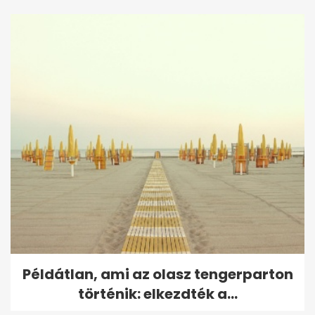
Példátlan, ami az olasz tengerparton
történik: elkezdték a...