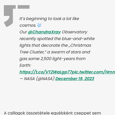
It’s beginning to look a lot like
cosmos.
Our
@ChandraXray
Observatory
recently spotted the blue-and-white
lights that decorate the „Christmas
Tree Cluster,” a swarm of stars and
gas some 2,500 light-years from
Earth:
https://t.co/VT2WaLgp77
pic.twitter.com/Hrn
— NASA (@NASA)
December 19, 2023
A csillagok összetétele egyébként cseppet sem