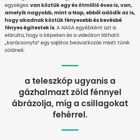
egységes:
van köztük egy és ötmillió éves is, van,
amelyik nagyobb, mint a Nap, ebből adódik az is,
hogy akadnak köztük fényesebb és kevésbé
fényes égitestek is
. A NASA egyébként azt is
elárulta, hogy a képeken és a videókon látható
„karácsonyfa” egy sajátos beavatkozás miatt tűnik
zöldnek:
a teleszkóp ugyanis a
gázhalmazt zöld fénnyel
ábrázolja, míg a csillagokat
fehérrel.