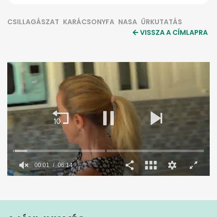
CSILLAGÁSZAT
KARÁCSONYFA
NASA
ŰRKUTATÁS
VISSZA A CÍMLAPRA
00:02
06:14
0
seconds
of
6
minutes,