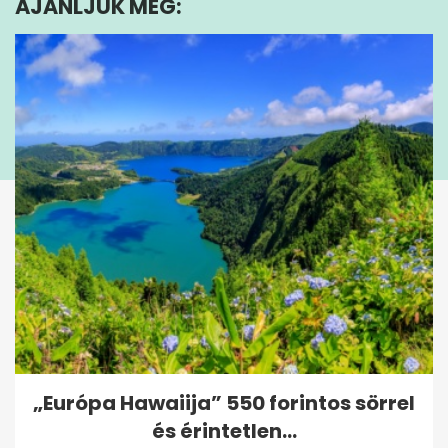
AJÁNLJUK MÉG:
14
seconds
„Európa Hawaiija” 550 forintos sörrel
és érintetlen...