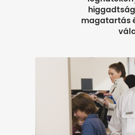
higgadtság,
magatartás é
vál