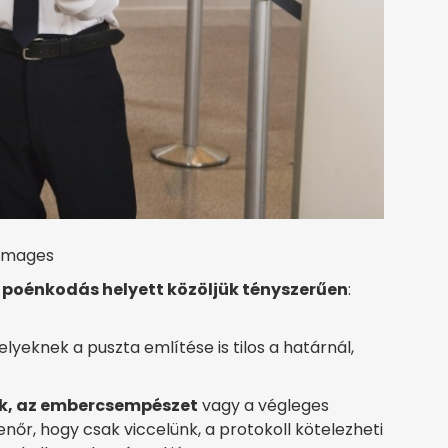
 Images
,
poénkodás helyett közöljük tényszerűen
:
lyeknek a puszta említése is tilos a határnál,
ek, az embercsempészet
vagy a végleges
enőr, hogy csak viccelünk, a protokoll kötelezheti