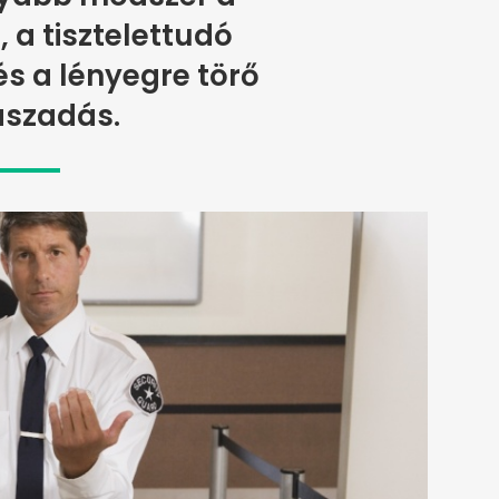
 a tisztelettudó
s a lényegre törő
aszadás.