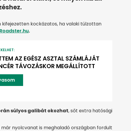
zéshez.
ifejezetten kockázatos, ha valaki túlzottan
Roadster.hu
.
EKELHET:
ETTEM AZ EGÉSZ ASZTAL SZÁMLÁJÁT
INCÉR TÁVOZÁSKOR MEGÁLLÍTOTT
lvasom
orán súlyos galibát okozhat
, sőt extra hatósági
s már nyolcvanat is meghaladó országban fordult