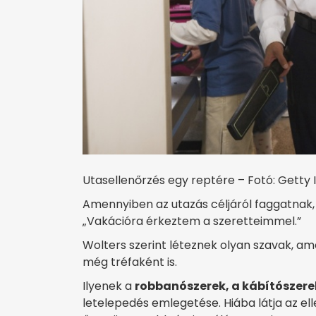
Utasellenőrzés egy reptére – Fotó: Getty
Amennyiben az utazás céljáról faggatnak
„Vakációra érkeztem a szeretteimmel.”
Wolters szerint léteznek olyan szavak, ame
még tréfaként is.
Ilyenek a
robbanószerek, a kábítószer
letelepedés emlegetése. Hiába látja az ell