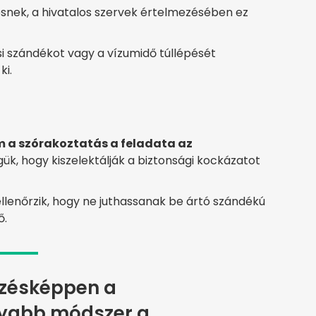
snek, a hivatalos szervek értelmezésében ez
si szándékot vagy a vízumidő túllépését
ki.
 a szórakoztatás a feladata az
gük, hogy kiszelektálják a biztonsági kockázatot
ellenőrzik, hogy ne juthassanak be ártó szándékú
ő.
zésképpen a
yabb módszer a