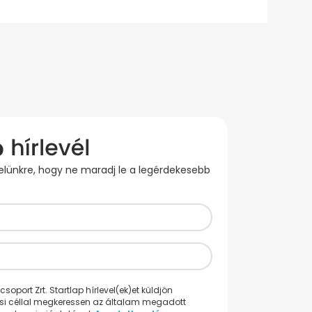
evelünkre, hogy ne maradj le a legérdekesebb
oport Zrt. Startlap hírlevel(ek)et küldjön
ési céllal megkeressen az általam megadott