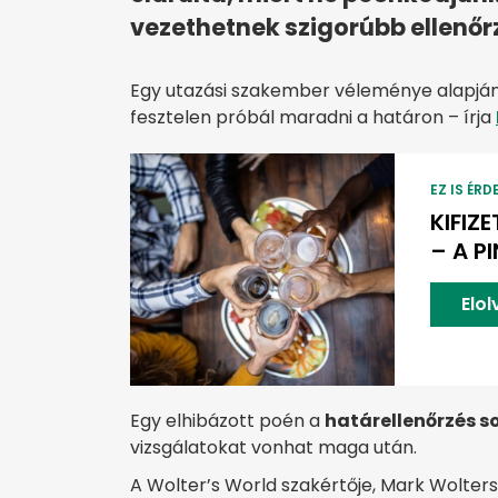
vezethetnek szigorúbb ellenőr
Egy utazási szakember véleménye alapján k
fesztelen próbál maradni a határon – írja
EZ IS ÉRD
KIFIZ
– A P
Elo
Egy elhibázott poén a
határellenőrzés s
vizsgálatokat vonhat maga után.
A Wolter’s World szakértője, Mark Wolter