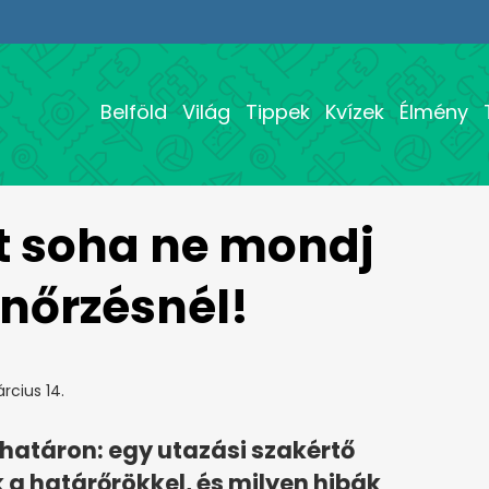
Belföld
Világ
Tippek
Kvízek
Élmény
t soha ne mondj
lenőrzésnél!
rcius 14.
 határon: egy utazási szakértő
 a határőrökkel, és milyen hibák