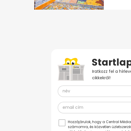
Iratkozz fel a hírl
cikkekről!
Hozzájárulok, hogy a Central Médiacs
számomra, és közvetlen üzletszerz