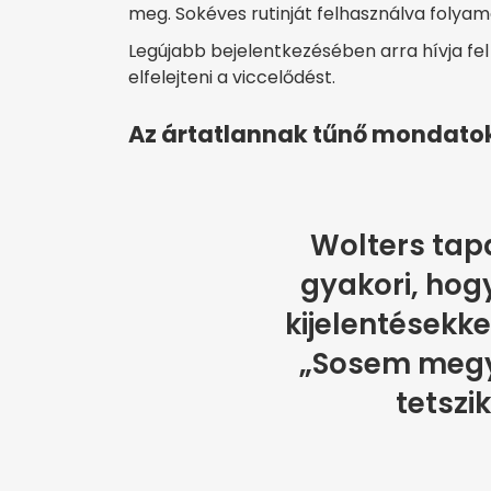
meg. Sokéves rutinját felhasználva folyama
Legújabb bejelentkezésében arra hívja fel
elfelejteni a viccelődést.
Az ártatlannak tűnő mondatok
Wolters tapa
gyakori, hog
kijelentésekke
„Sosem megy
tetszik