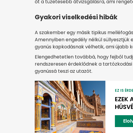
őt a tüzetesebb átvizsgálásra, ami renget
Gyakori viselkedési hibák
A szakember egy másik tipikus melléfogást
Amennyiben engedély nélkül süllyesztjük e
gyanús kapkodásnak vélhetik, ami újabb k
Elengedhetetlen továbbá, hogy fejből tudju
rendszeresen érdeklődnek a tartózkodási 
gyanússá teszi az utazót.
EZ IS ÉRD
EZEK 
HÚSVÉ
Elo