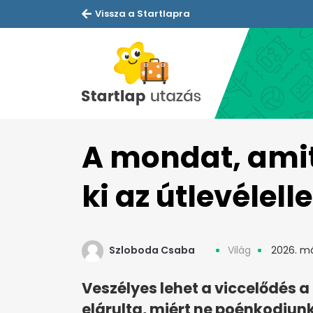
Vissza a Startlapra
A mondat, ami
ki az útlevélel
Szloboda Csaba
Világ
2026. má
Veszélyes lehet a viccelődés a
elárulta, miért ne poénkodjunk