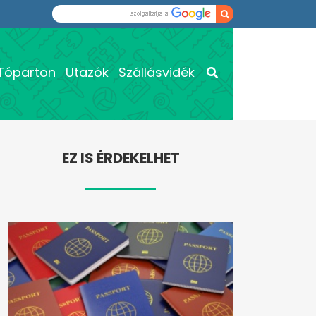
Tóparton
Utazók
Szállásvidék
EZ IS ÉRDEKELHET