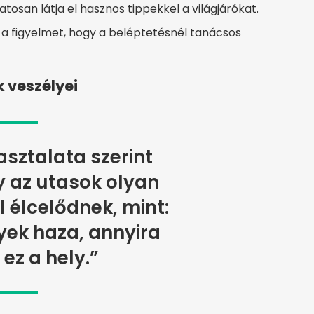
tosan látja el hasznos tippekkel a világjárókat.
 a figyelmet, hogy a beléptetésnél tanácsos
 veszélyei
sztalata szerint
y az utasok olyan
l élcelődnek, mint:
ek haza, annyira
 ez a hely.”