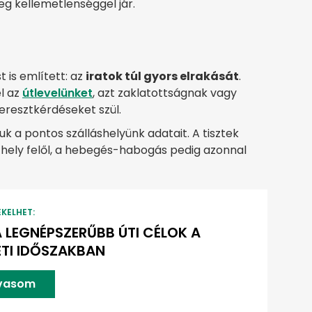
eg kellemetlenséggel jár.
 is említett: az
iratok túl gyors elrakását
.
l az
útlevelünket
, azt zaklatottságnak vagy
eresztkérdéseket szül.
k a pontos szálláshelyünk adatait. A tisztek
hely felől, a hebegés-habogás pedig azonnal
EKELHET:
A LEGNÉPSZERŰBB ÚTI CÉLOK A
TI IDŐSZAKBAN
lvasom