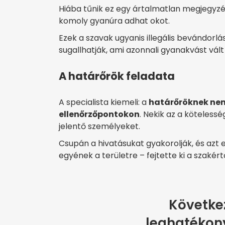
Hiába tűnik ez egy ártalmatlan megjegyzé
komoly gyanúra adhat okot.
Ezek a szavak ugyanis illegális bevándorlá
sugallhatják, ami azonnali gyanakvást vált 
A határőrök feladata
A specialista kiemeli: a
határőröknek nem
ellenőrzőpontokon
. Nekik az a kötelessé
jelentő személyeket.
Csupán a hivatásukat gyakorolják, és azt 
egyének a területre – fejtette ki a szakért
Követke
leghatékon