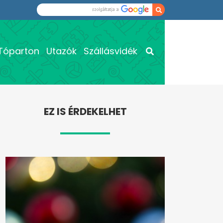
Tóparton
Utazók
Szállásvidék
EZ IS ÉRDEKELHET