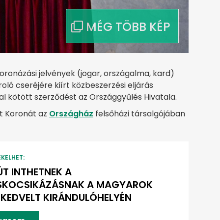
oronázási jelvények (jogar, országalma, kard)
ló cseréjére kiírt közbeszerzési eljárás
kötött szerződést az Országgyűlés Hivatala.
nt Koronát az
Országház
felsőházi társalgójában
EKELHET:
T INTHETNEK A
SKOCSIKÁZÁSNAK A MAGYAROK
 KEDVELT KIRÁNDULÓHELYÉN