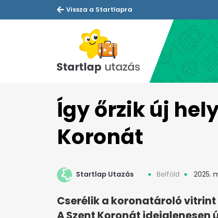
Vissza a Startlapra
Így őrzik új hel
Koronát
Startlap Utazás
Belföld
2025. m
Cserélik a koronatároló vitri
A Szent Koronát ideiglenesen ú