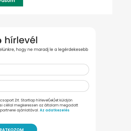
lvasom
evelünkre, hogy ne maradj le a legérdekesebb
oport Zrt. Startlap hírlevel(ek)et küldjön
ési céllal megkeressen az általam megadott
partnerei ajánlatával.
Az adatkezelés