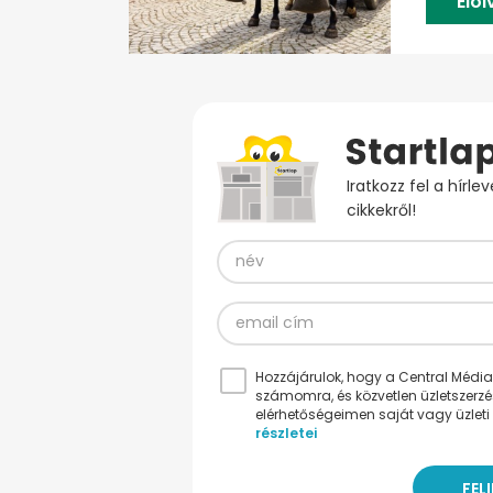
Elo
Iratkozz fel a hírl
cikkekről!
Hozzájárulok, hogy a Central Médiacs
számomra, és közvetlen üzletszerz
elérhetőségeimen saját vagy üzleti 
részletei