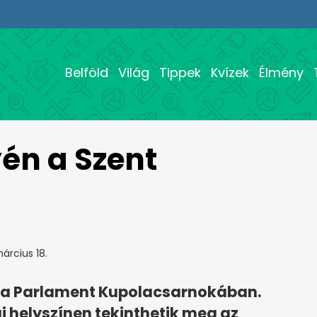
Belföld
Világ
Tippek
Kvízek
Élmény
yén a Szent
árcius 18.
nt a Parlament Kupolacsarnokában.
j helyszínen tekinthetik meg az