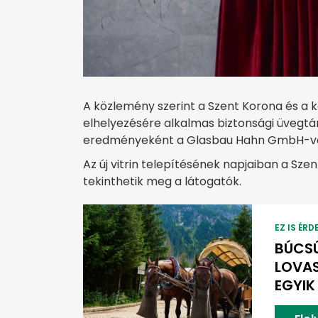
A közlemény szerint a Szent Korona és a k
elhelyezésére alkalmas biztonsági üvegtáro
eredményeként a Glasbau Hahn GmbH-val 
Az új vitrin telepítésének napjaiban a Sze
tekinthetik meg a látogatók.
EZ IS ÉRD
BÚCSÚ
LOVA
EGYIK