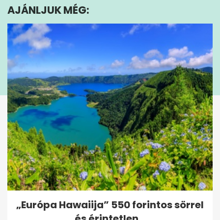
AJÁNLJUK MÉG:
58
seconds
„Európa Hawaiija” 550 forintos sörrel
és érintetlen...