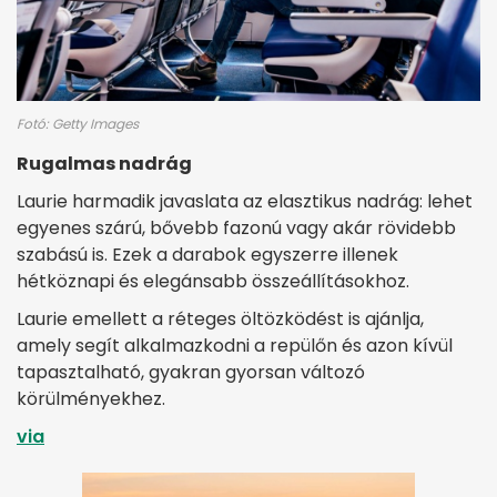
Fotó: Getty Images
Rugalmas nadrág
Laurie harmadik javaslata az elasztikus nadrág: lehet
egyenes szárú, bővebb fazonú vagy akár rövidebb
szabású is. Ezek a darabok egyszerre illenek
hétköznapi és elegánsabb összeállításokhoz.
Laurie emellett a réteges öltözködést is ajánlja,
amely segít alkalmazkodni a repülőn és azon kívül
tapasztalható, gyakran gyorsan változó
körülményekhez.
via