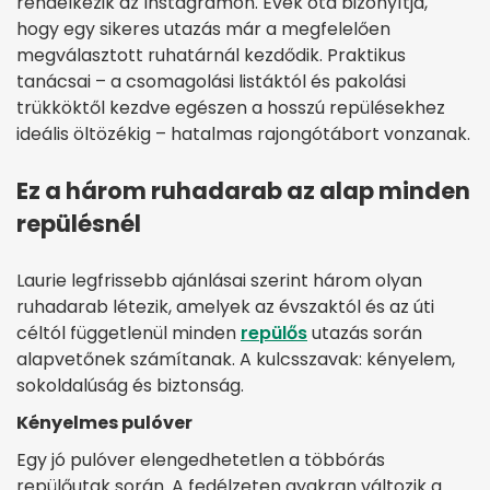
rendelkezik az Instagramon. Évek óta bizonyítja,
hogy egy sikeres utazás már a megfelelően
megválasztott ruhatárnál kezdődik. Praktikus
tanácsai – a csomagolási listáktól és pakolási
trükköktől kezdve egészen a hosszú repülésekhez
ideális öltözékig – hatalmas rajongótábort vonzanak.
Ez a három ruhadarab az alap minden
repülésnél
Laurie legfrissebb ajánlásai szerint három olyan
ruhadarab létezik, amelyek az évszaktól és az úti
céltól függetlenül minden
repülős
utazás során
alapvetőnek számítanak. A kulcsszavak: kényelem,
sokoldalúság és biztonság.
Kényelmes pulóver
Egy jó pulóver elengedhetetlen a többórás
repülőutak során. A fedélzeten gyakran változik a