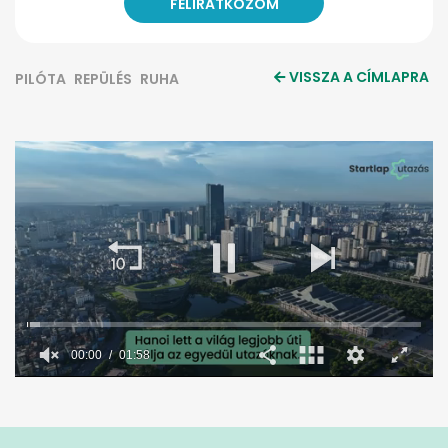
VISSZA A CÍMLAPRA
PILÓTA
REPÜLÉS
RUHA
00:01
01:58
0
seconds
of
1
minute,