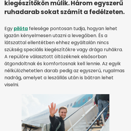
kiegészítőkön múlik. Három egyszerű
ruhadarab sokat számít a fedélzeten.
Egy
pilóta
felesége pontosan tudja, hogyan lehet
igazán kényelmesen utazni a levegőben. És a
látszattal ellentétben ehhez egyáltalán nincs
szükség speciális kiegészítőkre vagy drága ruhákra.
A repülőre választott öltözéknek elsősorban
átgondoltnak és komfortosnak kell lennie. Az egyik
nélkülözhetetlen darab pedig az egyszerű, rugalmas
nadrág, amelyet a leszállás után is bátran lehet
viselni.