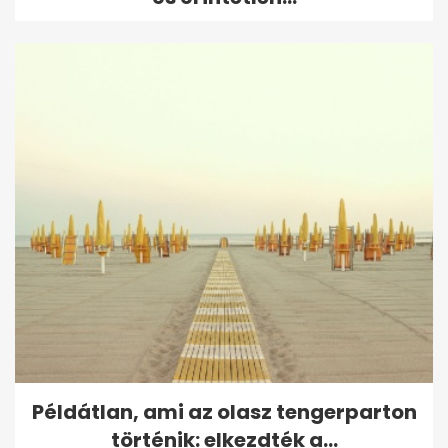
Példátlan, ami az olasz tengerparton
történik: elkezdték a...