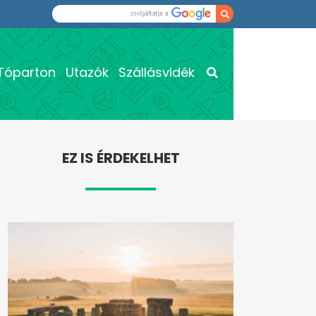
Tóparton
Utazók
Szállásvidék
EZ IS ÉRDEKELHET