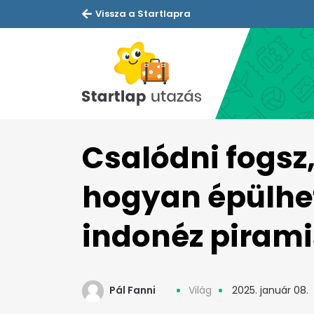
Vissza a Startlapra
Csalódni fogsz
hogyan épülhet
indonéz pirami
Pál Fanni
Világ
2025. január 08.