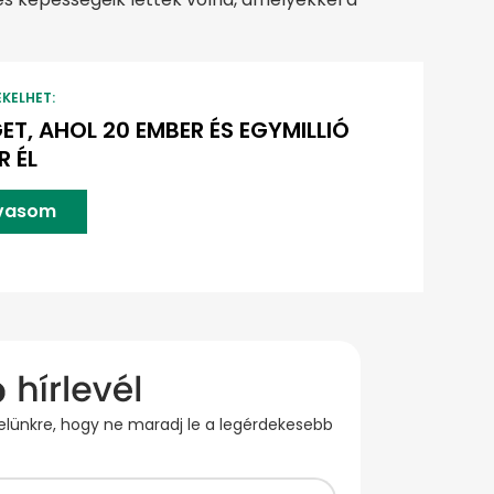
EKELHET:
GET, AHOL 20 EMBER ÉS EGYMILLIÓ
 ÉL
lvasom
evelünkre, hogy ne maradj le a legérdekesebb