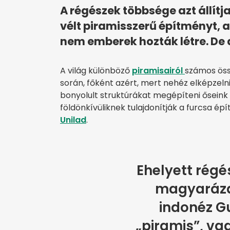
A régészek többsége azt állítj
vélt piramisszerű építményt,
nem emberek hozták létre. De
A világ különböző
piramisairól
számos öss
során, főként azért, mert nehéz elképzeln
bonyolult struktúrákat megépíteni őseink
földönkívüliknek tulajdonítják a furcsa épí
Unilad
.
Ehelyett rég
magyarázat
indonéz 
„piramis”, v