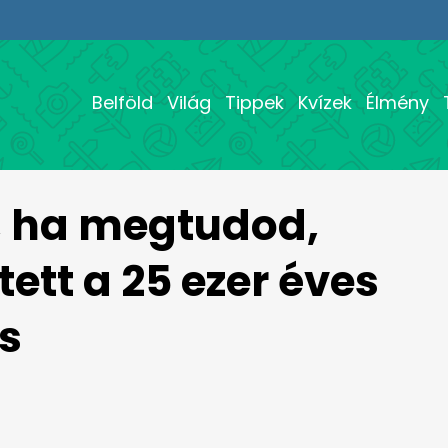
Belföld
Világ
Tippek
Kvízek
Élmény
, ha megtudod,
ett a 25 ezer éves
s