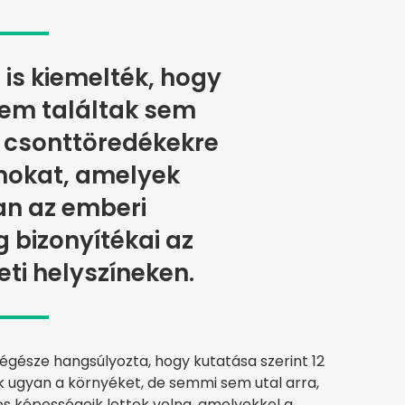
 is kiemelték, hogy
nem találtak sem
 csonttöredékekre
mokat, amelyek
an az emberi
 bizonyítékai az
eti helyszíneken.
égésze hangsúlyozta, hogy kutatása szerint 12
k ugyan a környéket, de semmi sem utal arra,
s képességeik lettek volna, amelyekkel a