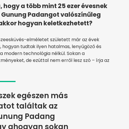
a, hogy a több mint 25 ezer évesnek
 a Gunung Padangot valószínűleg
 akkor hogyan keletkezhetett?
zeesküvés-elméletet született már az évek
i, hogyan tudtak ilyen hatalmas, lenyűgöző és
 a modern technológia nélkül. Sokan a
tményeket, de ezúttal nem erről lesz szó – írja az
észek egészen más
ot találtak az
Gunung Padang
agy ahogyan sokan