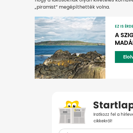
„piramist” megépíthették volna.
EZ IS ÉRD
A SZI
MADÁR
Elo
Iratkozz fel a hírl
cikkekről!