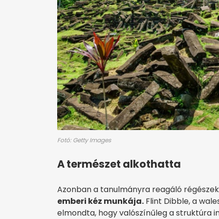
Fotó: Getty Images
A természet alkothatta
Azonban a tanulmányra reagáló régészek 
emberi kéz munkája.
Flint Dibble, a wal
elmondta, hogy valószínűleg a struktúra i