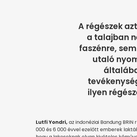
A régészek azt
a talajban 
faszénre, sem
utaló nyo
általáb
tevékenység
ilyen régész
Lutfi Yondri,
az indonéziai Bandung BRIN r
000 és 6 000 évvel ezelőtt emberek laktá
hogy a lakosoknak olyan kivételes kőműve