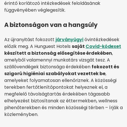
érintő korlátozó intézkedések feloldásának
függvényében véglegesítik.
A biztonságon van a hangsúly
Az újranyitást fokozott
járványügyi
óvintézkedések
előzik meg. A Hunguest Hotels
saját
Covid-kódexet
készített a biztonság elősegítése érdekében
,
amelyből valamennyi munkatárs vizsgát tesz. A
szállóvendégek biztonsága érdekében
fokozott és
szigorú higiéniai szabályokat vezettek be
,
amelyeket folyamatosan ellenőriznek. A közösségi
terekben fertőtlenítőpontokat helyeznek el, a
megfelelő távolságtartás érdekében tágasabb
elhelyezést biztosítanak az éttermekben, wellness
pihenőterekben és minden közösségi térben – írják a
közleményben.