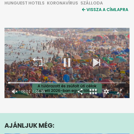
HUNGUEST HOTELS
KORONAVÍRUS
SZÁLLODA
VISSZA A CÍMLAPRA
00:02
01:39
0
seconds
of
1
minute,
AJÁNLJUK MÉG:
39
seconds