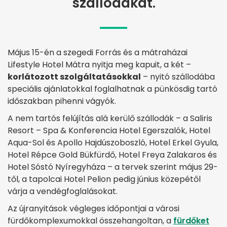
szállodákat.
Május 15-én a szegedi Forrás és a mátraházai
Lifestyle Hotel Mátra nyitja meg kapuit, a két –
korlátozott szolgáltatásokkal
– nyitó szállodába
speciális ajánlatokkal foglalhatnak a pünkösdig tartó
időszakban pihenni vágyók.
A nem tartós felújítás alá kerülő szállodák – a Saliris
Resort – Spa & Konferencia Hotel Egerszalók, Hotel
Aqua-Sol és Apollo Hajdúszoboszló, Hotel Erkel Gyula,
Hotel Répce Gold Bükfürdő, Hotel Freya Zalakaros és
Hotel Sóstó Nyíregyháza – a tervek szerint május 29-
től, a tapolcai Hotel Pelion pedig június közepétől
várja a vendégfoglalásokat.
Az újranyitások végleges időpontjai a városi
fürdőkomplexumokkal összehangoltan, a
fürdőket