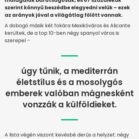
malagaiak barátságosak, és 67 százalékuk
szerint könnyű beszédbe elegyedni velük – ezek
az arányok jóval a világátlag fölött vannak.
A dobogó másik két fokára Mexikóváros és Alicante
kerültek, de a top 10-ben négy spanyol város is
szerepel –
úgy tűnik, a mediterrán
életstílus és a mosolygós
emberek valóban mágnesként
vonzzák a külföldieket.
A lista végén viszont kevésbé derűs a helyzet: négy