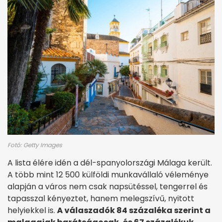
Fotó: Getty Images
A lista élére idén a dél-spanyolországi Málaga került.
A több mint 12 500 külföldi munkavállaló véleménye
alapján a város nem csak napsütéssel, tengerrel és
tapasszal kényeztet, hanem melegszívű, nyitott
helyiekkel is.
A válaszadók 84 százaléka szerint a