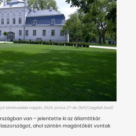
agyó tárlatvezetés napján, 2024. június 27-én (MTI/Czeglédi Zsolt)
rszágban van – jelentette ki az államtitkár.
laszországot, ahol szintén magántőkét vontak