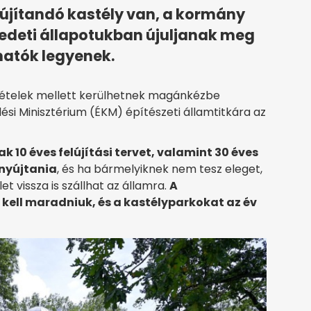
újítandó kastély van, a kormány
eredeti állapotukban újuljanak meg
atók legyenek.
tételek mellett kerülhetnek magánkézbe
ési Minisztérium (ÉKM) építészeti államtitkára az
k 10 éves felújítási tervet, valamint 30 éves
enyújtania
, és ha bármelyiknek nem tesz eleget,
et vissza is szállhat az államra.
A
ell maradniuk, és a kastélyparkokat az év