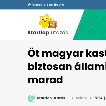
Vissza a Startlapra
Öt magyar kast
biztosan állam
marad
Startlap Utazás
Belföld
2024. jú