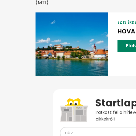
(MTI)
EZ IS ÉRD
HOVA 
Elo
Iratkozz fel a hírl
cikkekről!