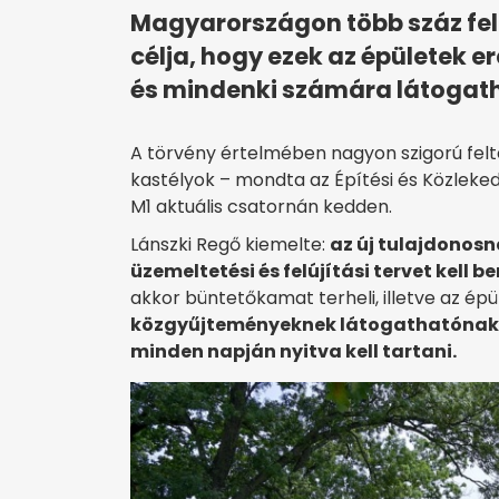
Magyarországon több száz fel
célja, hogy ezek az épületek 
és mindenki számára látogath
A törvény értelmében nagyon szigorú fel
kastélyok – mondta az Építési és Közleked
M1 aktuális csatornán kedden.
Lánszki Regő kiemelte:
az új tulajdonosna
üzemeltetési és felújítási tervet kell b
akkor büntetőkamat terheli, illetve az épül
közgyűjteményeknek látogathatónak k
minden napján nyitva kell tartani.