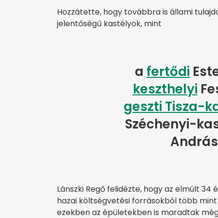
Hozzátette, hogy továbbra is állami tulaj
jelentőségű kastélyok, mint
a
fertődi
Este
keszthelyi
Fes
geszti Tisza-k
Széchenyi-kas
András
Lánszki Regő felidézte, hogy az elmúlt 34 é
hazai költségvetési forrásokból több mint 
ezekben az épületekben is maradtak még f