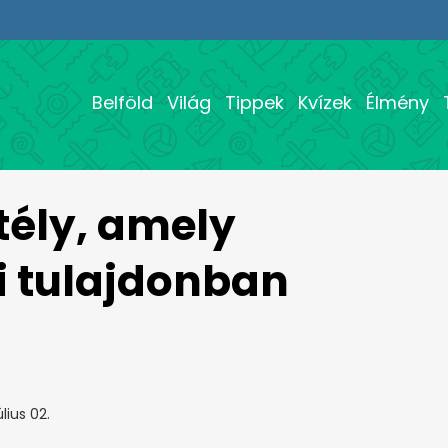
Belföld
Világ
Tippek
Kvízek
Élmény
ély, amely
i tulajdonban
lius 02.