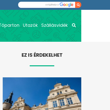
Tóparton
Utazók
Szállásvidék
EZ IS ÉRDEKELHET