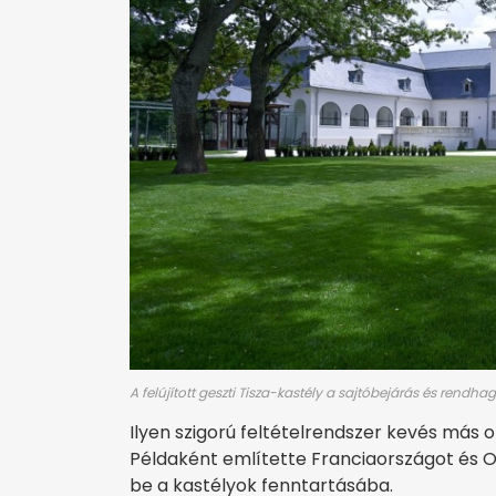
A felújított geszti Tisza-kastély a sajtóbejárás és rendh
Ilyen szigorú feltételrendszer kevés más o
Példaként említette Franciaországot és O
be a kastélyok fenntartásába.