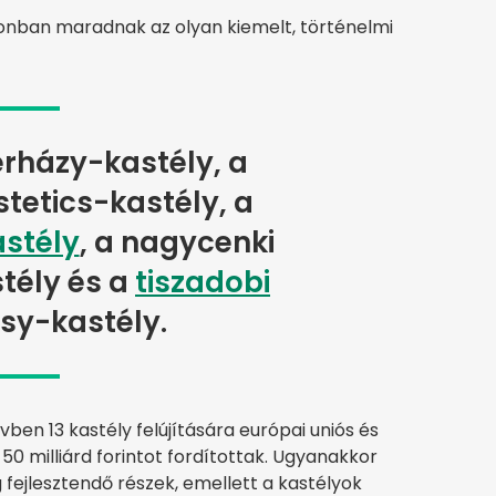
donban maradnak az olyan kiemelt, történelmi
rházy-kastély, a
tetics-kastély, a
astély
, a nagycenki
tély és a
tiszadobi
sy-kastély.
vben 13 kastély felújítására európai uniós és
50 milliárd forintot fordítottak. Ugyanakkor
ejlesztendő részek, emellett a kastélyok