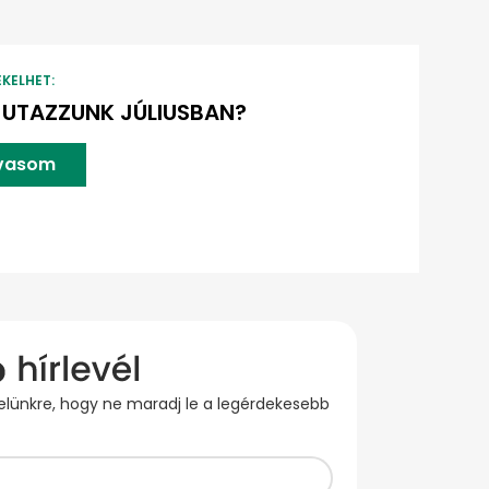
EKELHET:
UTAZZUNK JÚLIUSBAN?
lvasom
evelünkre, hogy ne maradj le a legérdekesebb