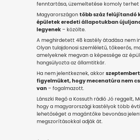
fenntartása, üzemeltetése komoly terhet je
Magyarországon
több száz felújítandó 
épületek eredeti állapotukban újulj
legyenek
– közölte.
A meghirdetett 48 kastély átadása nem i
Olyan tulajdonosi szemléletű, tőkeerős, m
amelyeknek megvan a képessége az épüle
hangsúlyozta az államtitkár.
Ha nem jelentkeznek, akkor
szeptembertő
figyelmüket, hogy mecenatúra nem csa
van
– fogalmazott.
Lánszki Regő a Kossuth rádió Jó reggelt,
hogy a magyarországi kastélyok több évtiz
lehetőséget a magántőke bevonása jelent
megszorításokkal adják át.