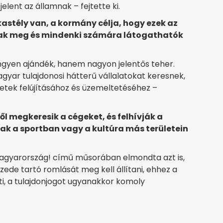
lent az államnak – fejtette ki.
kastély van, a kormány célja, hogy ezek az
anak meg és mindenki számára látogathatók
ngyen ajándék, hanem nagyon jelentős teher.
agyar tulajdonosi hátterű vállalatokat keresnek,
tek felújításához és üzemeltetéséhez –
l megkeresik a cégeket, és felhívják a
k a sportban vagy a kultúra más területein
 Magyarország! című műsorában elmondta azt is,
ede tartó romlását meg kell állítani, ehhez a
i, a tulajdonjogot ugyanakkor komoly