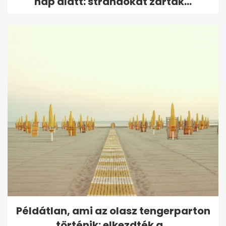
nap alatt: strandokat zártak...
Példátlan, ami az olasz tengerparton
történik: elkezdték a...