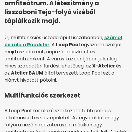
amfiteátrum. A létesítmény a
lisszaboni Tejo-folyó vizéből
táplálkozik majd.
Új, multifunkciós uszoda épül Lisszabonban,
számol
be róla a Roadster
. A
Loop Pool
egyszerre szolgál
majd uszodaként, napozóteraszként és
amfiteátrumként. A város központjában jelenleg
nincs szabadtéri fürdési lehetőség: az
X-Atelier
és
az
Atelier BAUM
által tervezett Loop Pool ezt a
hiányt hivatott pótolni.
Multifunkciós szerkezet
A Loop Pool kör alakú szerkezete több célra is
alkalmassá teszi az épületet. Az egyik oldalon egy
folyóra néző napozóterasz, a másikon egy
amfiteátrum épül, amely a medence felé lejt. A külső