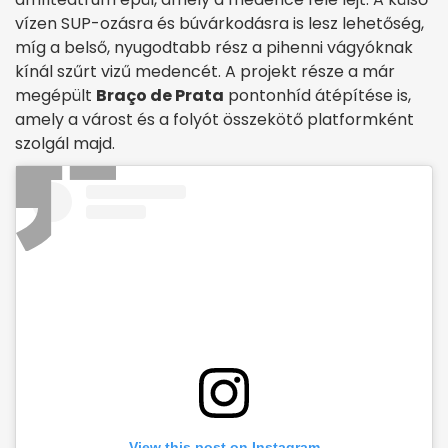
vízen SUP-ozásra és búvárkodásra is lesz lehetőség,
míg a belső, nyugodtabb rész a pihenni vágyóknak
kínál szűrt vizű medencét. A projekt része a már
megépült
Braço de Prata
pontonhíd átépítése is,
amely a várost és a folyót összekötő platformként
szolgál majd.
View this post on Instagram