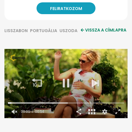
VISSZA A CÍMLAPRA
LISSZABON
PORTUGÁLIA
USZODA
00:02
00:54
0
seconds
of