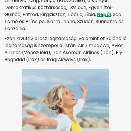
Örményország, Kongó (Brazzaville), a Kongói
Demokratikus Köztársaság, Dzsibuti, Egyenlítői-
Guinea, Eritrea, Kirgizisztán, Libéria, Líbia,
Nepál
, São
Tomé és Príncipe, Sierra Leone, Szudán, Suriname és
Tanzánia.
Ezen kívül 22 orosz légitársaság, valamint öt különálló
légitársaság is szerepel a listán: Air Zimbabwe, Avior
Airlines (Venezuela), Iran Aseman Airlines (Irán), Fly
Baghdad (Irak) és Iraqi Airways (Irak).