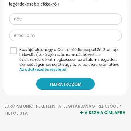
legérdekesebb cikkekről!
Hozzájárulok, hogy a Central Médiacsoport Zrt. Startlap
hírlevel(ek)et küldjön számomra, és közvetlen
üzletszerzési céllal megkeressen az általam megadott
elérhetőségeimen saját vagy üzleti partnerei ajánlatával.
Az adatkezelés részletei
EURÓPAI UNIÓ
FEKETELISTA
LÉGITÁRSASÁG
REPÜLŐGÉP
VISSZA A CÍMLAPRA
TILTÓLISTA