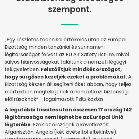
szempont.
„Egy részletes technikai értékelés után az Európai
Bizottság minden tanzániai és suriname-i
légitársaságot felvett az EU Air Safety List-re, mivel
súlyos hiányosságokat találtunk a nemzeti légügyi
felügyeletben.
Felszólítjuk mindkét országot,
hogy sürgősen kezeljék ezeket a problémákat.
A
Bizottság készen áll segíteni őket abban, hogy teljes
mértékben megfeleljenek a nemzetközi biztonsági
előírásoknak” – fogalmazott Tzitzikostas.
A legutóbbi frissítés után összesen 17 ország 142
légitársasága nem léphet be az Európai Unió
légterébe.
Ezek az országok a következők:
Afganisztán, Angola (két kivételtől eltekintve),