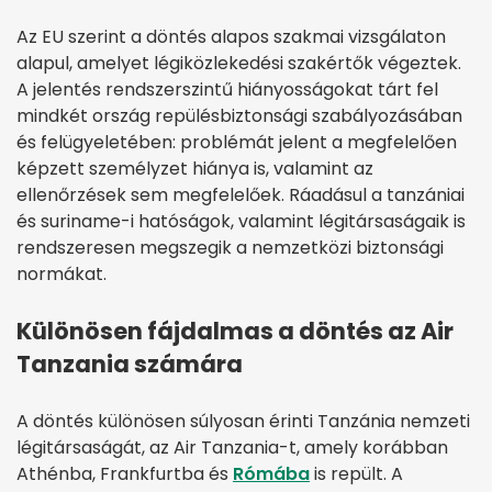
Az EU szerint a döntés alapos szakmai vizsgálaton
alapul, amelyet légiközlekedési szakértők végeztek.
A jelentés rendszerszintű hiányosságokat tárt fel
mindkét ország repülésbiztonsági szabályozásában
és felügyeletében: problémát jelent a megfelelően
képzett személyzet hiánya is, valamint az
ellenőrzések sem megfelelőek. Ráadásul a tanzániai
és suriname-i hatóságok, valamint légitársaságaik is
rendszeresen megszegik a nemzetközi biztonsági
normákat.
Különösen fájdalmas a döntés az Air
Tanzania számára
A döntés különösen súlyosan érinti Tanzánia nemzeti
légitársaságát, az Air Tanzania-t, amely korábban
Athénba, Frankfurtba és
Rómába
is repült. A