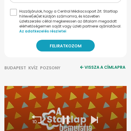
Hozzájárulok, hogy a Central Médiacsoport Zrt. Startlap
hírlevel(ek)et küldjön számomra, és közvetlen
üzletszerzési céllal megkeressen az általam megadott
elérhetőségeimen saját vagy üzleti partnerei ajánlatával.
Az adatkezelés részletei
VISSZA A CÍMLAPRA
BUDAPEST
KVÍZ
POZSONY