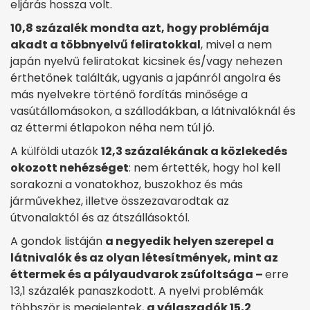
eljárás hossza volt.
10,8 százalék mondta azt, hogy problémája
akadt a többnyelvű feliratokkal
, mivel a nem
japán nyelvű feliratokat kicsinek és/vagy nehezen
érthetőnek találták, ugyanis a japánról angolra és
más nyelvekre történő fordítás minősége a
vasútállomásokon, a szállodákban, a látnivalóknál és
az éttermi étlapokon néha nem túl jó.
A külföldi utazók
12,3 százalékának a közlekedés
okozott nehézséget
: nem értették, hogy hol kell
sorakozni a vonatokhoz, buszokhoz és más
járművekhez, illetve összezavarodtak az
útvonalaktól és az átszállásoktól.
A gondok listáján
a negyedik helyen szerepel a
látnivalók és az olyan létesítmények, mint az
éttermek és a pályaudvarok zsúfoltsága –
erre
13,1 százalék panaszkodott. A nyelvi problémák
többször is megjelentek,
a válaszadók 15,2