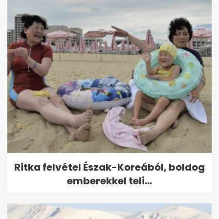
Ritka felvétel Észak-Koreából, boldog
emberekkel teli...