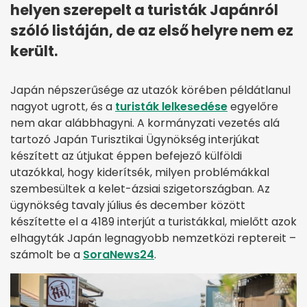
helyen szerepelt a turisták Japánról
szóló listáján, de az első helyre nem ez
került.
Japán népszerűsége az utazók körében példátlanul
nagyot ugrott, és a
turisták lelkesedése
egyelőre
nem akar alábbhagyni. A kormányzati vezetés alá
tartozó Japán Turisztikai Ügynökség interjúkat
készített az útjukat éppen befejező külföldi
utazókkal, hogy kiderítsék, milyen problémákkal
szembesültek a kelet-ázsiai szigetországban. Az
ügynökség tavaly július és december között
készítette el a 4189 interjút a turistákkal, mielőtt azok
elhagyták Japán legnagyobb nemzetközi reptereit –
számolt be a
SoraNews24
.