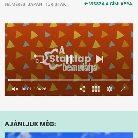
VISSZA A CÍMLAPRA
FELMÉRÉS
JAPÁN
TURISTÁK
0
seconds
of
4
minutes,
AJÁNLJUK MÉG:
26
seconds