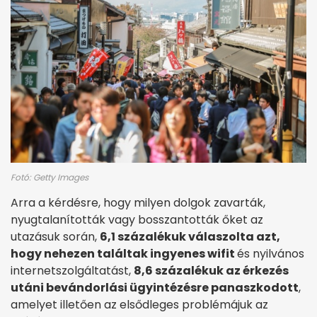
Fotó: Getty Images
Arra a kérdésre, hogy milyen dolgok zavarták,
nyugtalanították vagy bosszantották őket az
utazásuk során,
6,1 százalékuk válaszolta azt,
hogy nehezen találtak ingyenes wifit
és nyilvános
internetszolgáltatást,
8,6 százalékuk az érkezés
utáni bevándorlási ügyintézésre panaszkodott
,
amelyet illetően az elsődleges problémájuk az