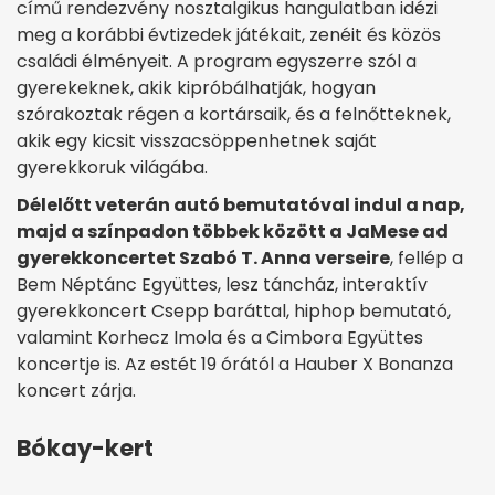
című rendezvény nosztalgikus hangulatban idézi
meg a korábbi évtizedek játékait, zenéit és közös
családi élményeit. A program egyszerre szól a
gyerekeknek, akik kipróbálhatják, hogyan
szórakoztak régen a kortársaik, és a felnőtteknek,
akik egy kicsit visszacsöppenhetnek saját
gyerekkoruk világába.
Délelőtt veterán autó bemutatóval indul a nap,
majd a színpadon többek között a JaMese ad
gyerekkoncertet Szabó T. Anna verseire
, fellép a
Bem Néptánc Együttes, lesz táncház, interaktív
gyerekkoncert Csepp baráttal, hiphop bemutató,
valamint Korhecz Imola és a Cimbora Együttes
koncertje is. Az estét 19 órától a Hauber X Bonanza
koncert zárja.
Bókay-kert