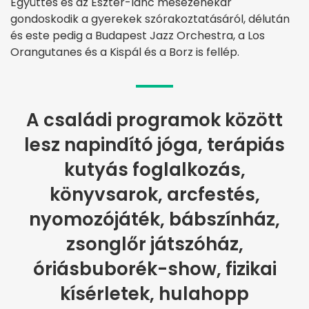
Együttes és az Eszter-lánc mesezenekar
gondoskodik a gyerekek szórakoztatásáról, délután
és este pedig a Budapest Jazz Orchestra, a Los
Orangutanes és a Kispál és a Borz is fellép.
A családi programok között
lesz napindító jóga, terápiás
kutyás foglalkozás,
könyvsarok, arcfestés,
nyomozójáték, bábszínház,
zsonglőr játszóház,
óriásbuborék-show, fizikai
kísérletek, hulahopp