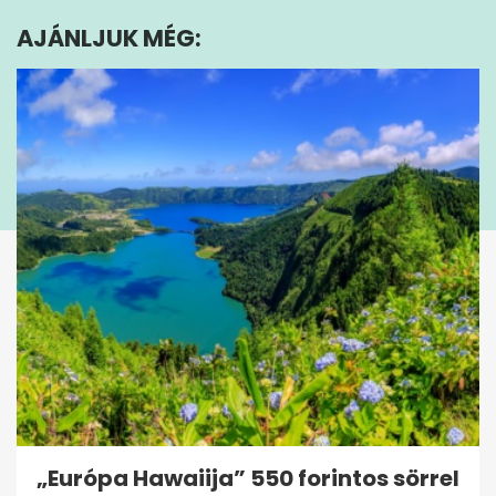
seconds
AJÁNLJUK MÉG:
„Európa Hawaiija” 550 forintos sörrel