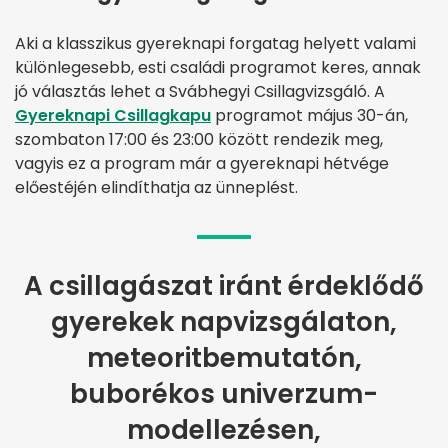
Aki a klasszikus gyereknapi forgatag helyett valami
különlegesebb, esti családi programot keres, annak
jó választás lehet a Svábhegyi Csillagvizsgáló. A
Gyereknapi Csillagkapu
programot május 30-án,
szombaton 17:00 és 23:00 között rendezik meg,
vagyis ez a program már a gyereknapi hétvége
előestéjén elindíthatja az ünneplést.
A csillagászat iránt érdeklődő
gyerekek napvizsgálaton,
meteoritbemutatón,
buborékos univerzum-
modellezésen,