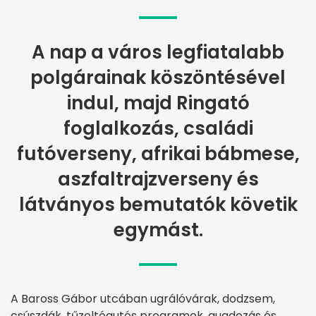
A nap a város legfiatalabb
polgárainak köszöntésével
indul, majd Ringató
foglalkozás, családi
futóverseny, afrikai bábmese,
aszfaltrajzverseny és
látványos bemutatók követik
egymást.
A Baross Gábor utcában ugrálóvárak, dodzsem,
csúszdák, tűzoltóautós programok, quadozás és