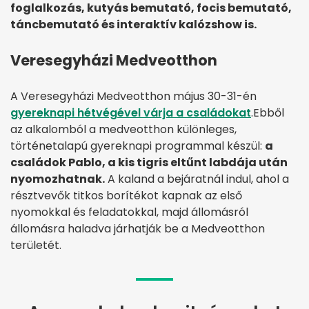
foglalkozás, kutyás bemutató, focis bemutató,
táncbemutató és interaktív kalózshow is.
Veresegyházi Medveotthon
A Veresegyházi Medveotthon május 30-31-én
gyereknapi hétvégével várja a családokat
.Ebből
az alkalomból a medveotthon különleges,
történetalapú gyereknapi programmal készül:
a
családok Pablo, a kis tigris eltűnt labdája után
nyomozhatnak.
A kaland a bejáratnál indul, ahol a
résztvevők titkos borítékot kapnak az első
nyomokkal és feladatokkal, majd állomásról
állomásra haladva járhatják be a Medveotthon
területét.