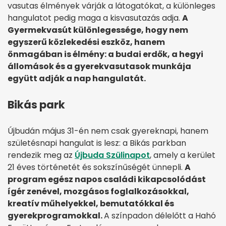
vasutas élmények várják a látogatókat, a különleges
hangulatot pedig maga a kisvasutazás adja.
A
Gyermekvasút különlegessége, hogy nem
egyszerű közlekedési eszköz, hanem
önmagában is élmény: a budai erdők, a hegyi
állomások és a gyerekvasutasok munkája
együtt adják a nap hangulatát.
Bikás park
Újbudán május 31-én nem csak gyereknapi, hanem
születésnapi hangulat is lesz: a Bikás parkban
rendezik meg az
Újbuda Szülinapot
, amely a kerület
21 éves történetét és sokszínűségét ünnepli.
A
program egész napos családi kikapcsolódást
ígér zenével, mozgásos foglalkozásokkal,
kreatív műhelyekkel, bemutatókkal és
gyerekprogramokkal.
A színpadon délelőtt a Hahó