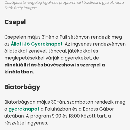
Országszerte rengeteg izgalmas programmal készülnek a gyereknapra.
Fotó: Getty Images
Csepel
Csepelen május 31-én a Puli sétányon rendezik meg
az
Állati Jó Gyereknapot
. Az ingyenes rendezvényen
állatokkal, zenével, tánccal, játékokkal és
meglepetésekkel várják a gyerekeket, de
dinókiállítás és bűvészshow is szerepel a
kínálatban.
Biatorbágy
Biatorbágyon május 30-án, szombaton rendezik meg
a
gyereknapot
a Faluházban és a Baross Gábor
utcában. A program 9:00 és 18:00 között tart, a
részvétel ingyenes.