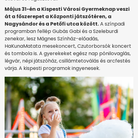
Május 31-én a Kispesti Városi Gyermeknap veszi
át a főszerepet a Központi játszótéren, a
Nagysándor és a Petőfi utca között.
A színpadi
programban fellép Gubás Gabi és a Szeleburdi
zenekar, lesz Mágnes Színház-előadás,
HaKunaMatata mesekoncert, Czutorborsók koncert
és tombola is. A gyerekeket egész nap pónilovaglás,
légvár, népi játszóház, csillámtetoválás és arcfestés
várja. A kispesti programok ingyenesek.