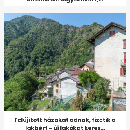
Felújított házakat adnak, fizetik a
lakbért - új lakókat keres...