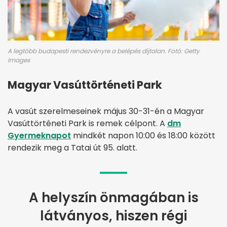
A legtöbb budapesti rendezvényre a belépés díjtalan. Fotó: Getty
Images
Magyar Vasúttörténeti Park
A vasút szerelmeseinek május 30-31-én a Magyar
Vasúttörténeti Park is remek célpont. A
dm
Gyermeknapot
mindkét napon 10:00 és 18:00 között
rendezik meg a Tatai út 95. alatt.
A helyszín önmagában is
látványos, hiszen régi