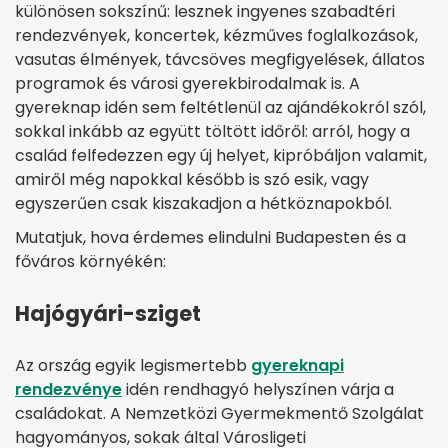
különösen sokszínű: lesznek ingyenes szabadtéri
rendezvények, koncertek, kézműves foglalkozások,
vasutas élmények, távcsöves megfigyelések, állatos
programok és városi gyerekbirodalmak is. A
gyereknap idén sem feltétlenül az ajándékokról szól,
sokkal inkább az együtt töltött időről: arról, hogy a
család felfedezzen egy új helyet, kipróbáljon valamit,
amiről még napokkal később is szó esik, vagy
egyszerűen csak kiszakadjon a hétköznapokból.
Mutatjuk, hova érdemes elindulni Budapesten és a
főváros környékén:
Hajógyári-sziget
Az ország egyik legismertebb
gyereknapi
rendezvénye
idén rendhagyó helyszínen várja a
családokat. A Nemzetközi Gyermekmentő Szolgálat
hagyományos, sokak által Városligeti