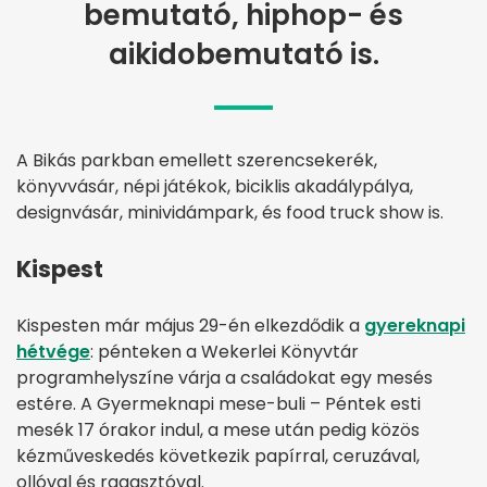
bemutató, hiphop- és
aikidobemutató is.
A Bikás parkban emellett szerencsekerék,
könyvvásár, népi játékok, biciklis akadálypálya,
designvásár, minividámpark, és food truck show is.
Kispest
Kispesten már május 29-én elkezdődik a
gyereknapi
hétvége
: pénteken a Wekerlei Könyvtár
programhelyszíne várja a családokat egy mesés
estére. A Gyermeknapi mese-buli – Péntek esti
mesék 17 órakor indul, a mese után pedig közös
kézműveskedés következik papírral, ceruzával,
ollóval és ragasztóval.