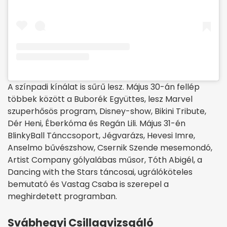
A színpadi kínálat is sűrű lesz. Május 30-án fellép
többek között a Buborék Együttes, lesz Marvel
szuperhősös program, Disney-show, Bikini Tribute,
Dér Heni, Éberkóma és Regán Lili. Május 31-én
BlinkyBall Tánccsoport, Jégvarázs, Hevesi Imre,
Anselmo bűvészshow, Csernik Szende mesemondó,
Artist Company gólyalábas műsor, Tóth Abigél, a
Dancing with the Stars táncosai, ugrálóköteles
bemutató és Vastag Csaba is szerepel a
meghirdetett programban.
Svábhegyi Csillagvizsgáló