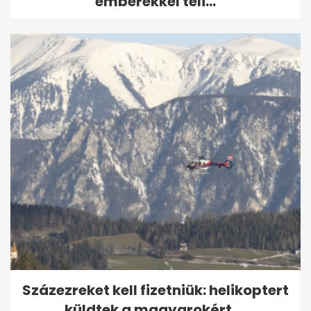
emberekkel teli...
Százezreket kell fizetniük: helikoptert
küldtek a magyarokért,...