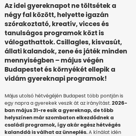
Az idei gyereknapot ne töltsétek a
négy fal között, helyette igazán
szórakoztató, kreatív, vicces és
tanulságos programok közt is
válogathattok. Csillagles, kisvasút,
állati kalandok, zene és játék minden
mennyiségben – május végén
Budapestet és környékét ellepik a
vidám gyereknapi programok!
Május utolsó hétvégéjén Budapest több pontján is
egy napra a gyerekek veszik át az irányítást.
2026-
ban május 31-re esik a gyereknap, de több
helyszínen már szombaton elkezdődnek a
családi programok, így akár egész hétvégés
kalanddá is válhat az ünneplés.
A kínálat idén