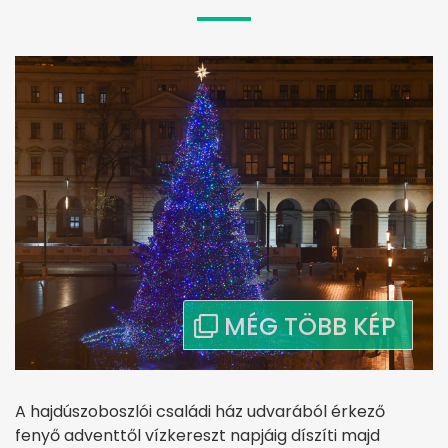
A hajdúszoboszlói családi ház udvarából érkező
fenyő adventtől vízkereszt napjáig díszíti majd