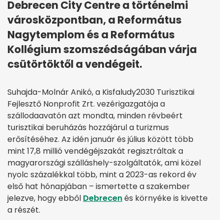
Debrecen City Centre a történelmi
városközpontban, a Református
Nagytemplom és a Református
Kollégium szomszédságában várja
csütörtöktől a vendégeit.
Suhajda-Molnár Anikó, a Kisfaludy2030 Turisztikai
Fejlesztő Nonprofit Zrt. vezérigazgatója a
szállodaavatón azt mondta, minden révbeért
turisztikai beruházás hozzájárul a turizmus
erősítéséhez. Az idén január és július között több
mint 17,8 millió vendégéjszakát regisztráltak a
magyarországi szálláshely-szolgáltatók, ami közel
nyolc százalékkal több, mint a 2023-as rekord év
első hat hónapjában – ismertette a szakember
jelezve, hogy ebből
Debrecen
és környéke is kivette
a részét.