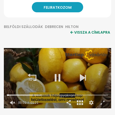
BELFÖLDI SZÁLLODÁK
DEBRECEN
HILTON
VISSZA A CÍMLAPRA
00:02
01:21
0
seconds