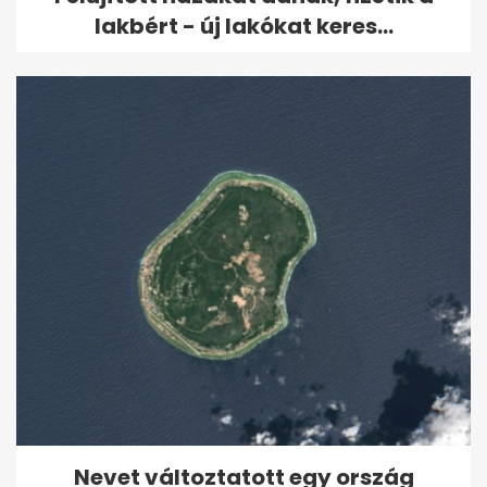
lakbért - új lakókat keres...
Nevet változtatott egy ország