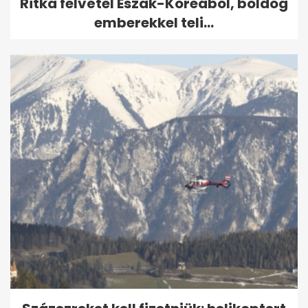
Ritka felvétel Észak-Koreából, boldog
emberekkel teli...