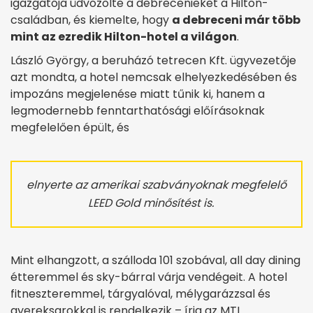
igazgatója üdvözölte a debrecenieket a Hilton-
családban, és kiemelte, hogy
a debreceni már több
mint az ezredik Hilton-hotel a világon
.
László György, a beruházó tetrecen Kft. ügyvezetője
azt mondta, a hotel nemcsak elhelyezkedésében és
impozáns megjelenése miatt tűnik ki, hanem a
legmodernebb fenntarthatósági előírásoknak
megfelelően épült, és
elnyerte az amerikai szabványoknak megfelelő
LEED Gold minősítést is.
Mint elhangzott, a szálloda 101 szobával, all day dining
étteremmel és sky-bárral várja vendégeit. A hotel
fitneszteremmel, tárgyalóval, mélygarázzsal és
gyereksarokkal is rendelkezik – írja az MTI.