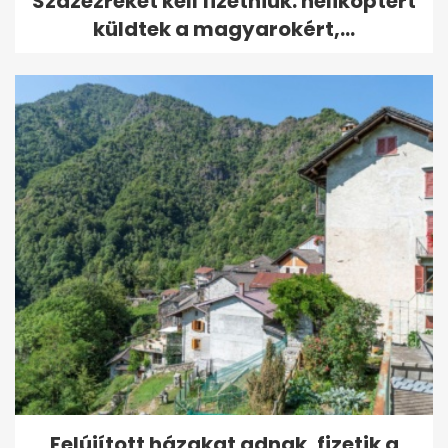
Százezreket kell fizetniük: helikoptert
küldtek a magyarokért,...
Felújított házakat adnak, fizetik a