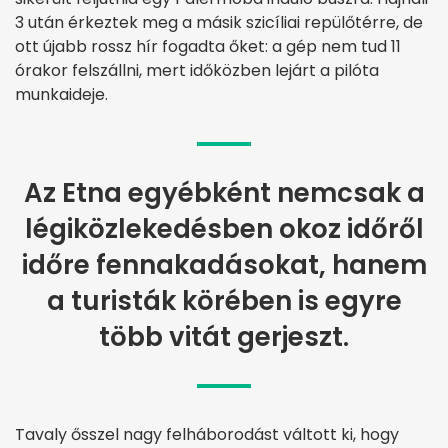
3 után érkeztek meg a másik szicíliai repülőtérre, de
ott újabb rossz hír fogadta őket: a gép nem tud 11
órakor felszállni, mert időközben lejárt a pilóta
munkaideje.
Az Etna egyébként nemcsak a
légiközlekedésben okoz időről
időre fennakadásokat, hanem
a turisták körében is egyre
több vitát gerjeszt.
Tavaly ősszel nagy felháborodást váltott ki, hogy