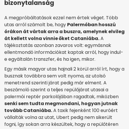
bizonytalanság
A megpróbáltatások ezzel nem értek véget. Több
utas arról számolt be, hogy
Palermóban hosszú
órákon át vártak arra a buszra, amelynek elvileg
át kellett volna vinnie őket Cataniába.
A
tájékoztatás azonban zavaros volt: egymásnak
ellentmondó információkat kaptak arról, hogy indul-
e egyáltalán transzfer, és ha igen, mikor.
Egy másik magyar utas hajnali 2 körül arról írt, hogy a
busznak továbbra sem volt nyoma, az utolsó
menetrend szerinti járat pedig már elment. A
beszámoló szerint a teljes repülőjárat utasai a
palermói reptér parkolójában ragadtak, miközben
senki sem tudta megmondani, hogyan jutnak
tovább Cataniába.
A taxik fejenként 100 euróért
vállalták volna az utat, Ubert pedig nem sikerült
fogni, így sokan arra készültek, hogy a repülőtéren