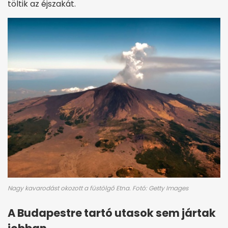
töltik az éjszakát.
Nagy kavarodást okozott a füstölgő Etna. Fotó: Getty Images
A Budapestre tartó utasok sem jártak