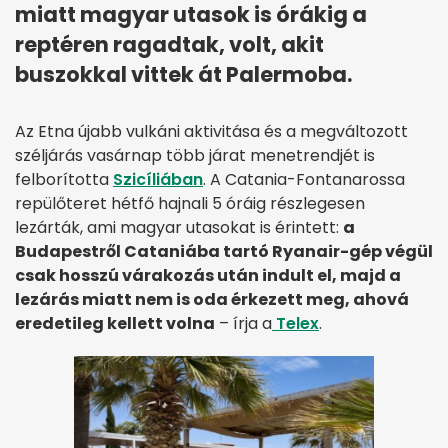
miatt magyar utasok is órákig a
reptéren ragadtak, volt, akit
buszokkal vittek át Palermoba.
Az Etna újabb vulkáni aktivitása és a megváltozott
széljárás vasárnap több járat menetrendjét is
felborította
Szicíliában
. A Catania-Fontanarossa
repülőteret hétfő hajnali 5 óráig részlegesen
lezárták, ami magyar utasokat is érintett:
a
Budapestről Cataniába tartó Ryanair-gép végül
csak hosszú várakozás után indult el, majd a
lezárás miatt nem is oda érkezett meg, ahová
eredetileg kellett volna
– írja a
Telex
.