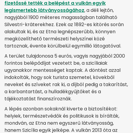
fizetőssé tették a belépést a vulkán egyik
legismertebb látványosságához
, a déli lejtőn,
nagyjából 1900 méteres magasságban található
Silvestri-kráterekhez. Ezek az 1892-es kitörés során
alakultak ki, és az Etna legnépszerűbb, könnyen
megközelíthető természeti helyszínei közé
tartoznak, évente körülbelül egymillió látogatóval.
A terület tulajdonosa 5 eurós, vagyis nagyjából 2000
forintos belépődíjat vezetett be, a szicíliaiak
ugyanakkor mentességet kaptak. A döntést azzal
indokolták, hogy sok turista szemetel, kövekből
neveket és szíveket rak ki, a díjból pedig a takarítást,
a karbantartást, a hulladékgyűjtőket és a
tájékoztatást finanszíroznák.
A lépés azonban sokaknál kiverte a biztosítékot:
helyiek, természetvédők és politikusok is bírálták,
mondván, az Etna nem egyszerű látványosság,
hanem Szicília egyik jelképe. A vulkán 2013 óta az