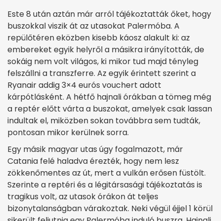
Este 8 után aztán már arról tájékoztatták őket, hogy
buszokkal viszik át az utasokat Palermóba. A
repülőtéren eközben kisebb káosz alakult ki: az
embereket egyik helyről a másikra irányították, de
sokáig nem volt világos, ki mikor tud majd tényleg
felszállni a transzferre. Az egyik érintett szerint a
Ryanair addig 3×4 eurós vouchert adott
kárpótlásként. A hétfő hajnali órákban a tömeg még
a reptér előtt várta a buszokat, amelyek csak lassan
indultak el, miközben sokan továbbra sem tudták,
pontosan mikor kerülnek sorra.
Egy másik magyar utas úgy fogalmazott, már
Catania felé haladva érezték, hogy nem lesz
zökkenőmentes az út, mert a vulkán erősen füstölt.
Szerinte a reptéri és a légitársasági tájékoztatás is
tragikus volt, az utasok órákon át teljes
bizonytalanságban várakoztak. Neki végül éjjel 1 körül
sikerült feljutnia egy Palermóba induló buszra. Hajnali