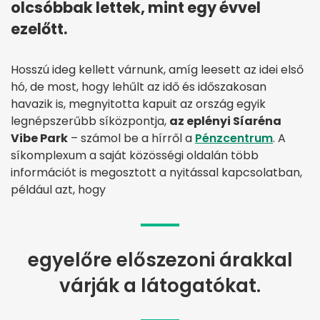
olcsóbbak lettek, mint egy évvel
ezelőtt.
Hosszú ideg kellett várnunk, amíg leesett az idei első
hó, de most, hogy lehűlt az idő és időszakosan
havazik is, megnyitotta kapuit az ország egyik
legnépszerűbb síközpontja,
az eplényi Síaréna
Vibe Park
– számol be a hírről a
Pénzcentrum
. A
síkomplexum a saját közösségi oldalán több
információt is megosztott a nyitással kapcsolatban,
például azt, hogy
egyelőre előszezoni árakkal
várják a látogatókat.