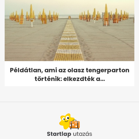
Példátlan, ami az olasz tengerparton
történik: elkezdték a...