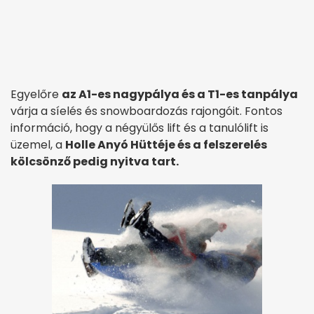
Egyelőre
az A1-es nagypálya és a T1-es tanpálya
várja a síelés és snowboardozás rajongóit. Fontos
információ, hogy a négyülős lift és a tanulólift is
üzemel, a
Holle Anyó Hüttéje és a felszerelés
kölcsönző pedig nyitva tart.