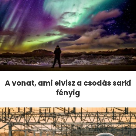
A vonat, ami elvisz a csodás sarki
fényig