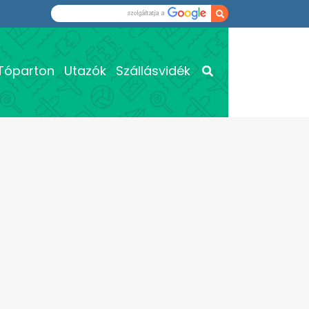
Tóparton
Utazók
Szállásvidék