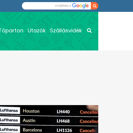
Tóparton
Utazók
Szállásvidék