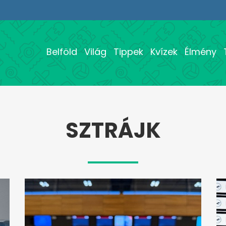
Belföld
Világ
Tippek
Kvízek
Élmény
SZTRÁJK