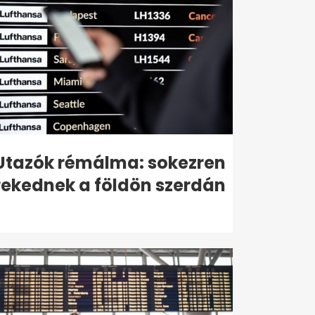
Utazók rémálma: sokezren
rekednek a földön szerdán