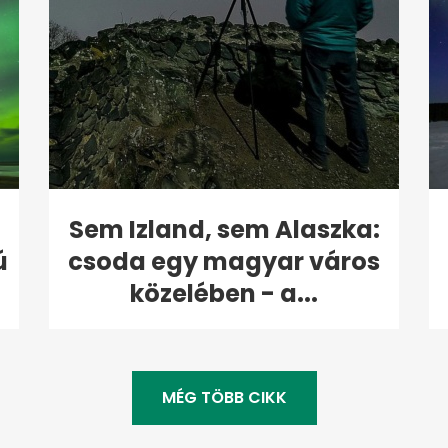
Sem Izland, sem Alaszka:
ú
csoda egy magyar város
közelében - a...
MÉG TÖBB CIKK