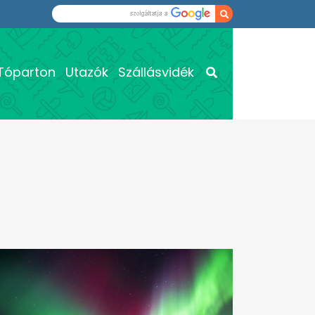
Tóparton
Utazók
Szállásvidék