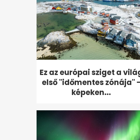
Ez az európai sziget a vilá
első "időmentes zónája" 
képeken...