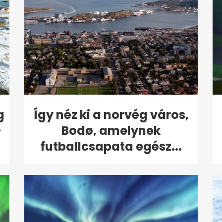
g
Így néz ki a norvég város,
-
Bodø, amelynek
futballcsapata egész...