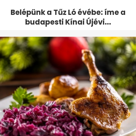
Belépünk a Tűz Ló évébe: íme a
budapesti Kínai Újévi...