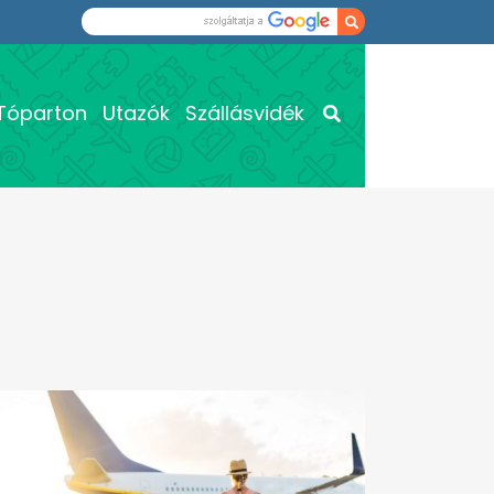
Tóparton
Utazók
Szállásvidék