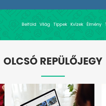
Belföld
Világ
Tippek
Kvízek
Élmény
OLCSÓ REPÜLŐJEGY