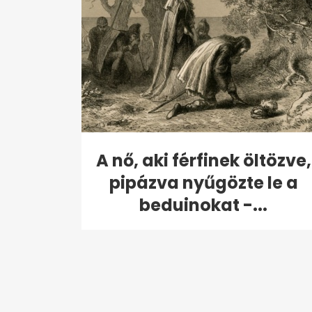
A nő, aki férfinek öltözve,
pipázva nyűgözte le a
beduinokat -...