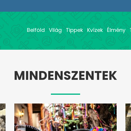
Belföld
Világ
Tippek
Kvízek
Élmény
MINDENSZENTEK