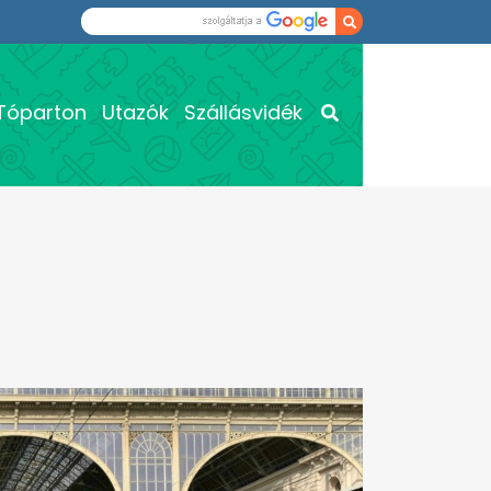
Tóparton
Utazók
Szállásvidék