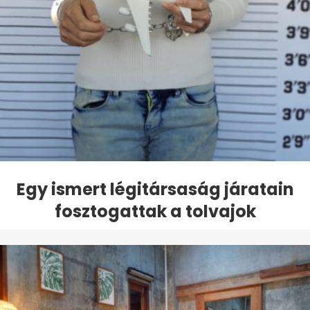
Egy ismert légitársaság járatain
fosztogattak a tolvajok