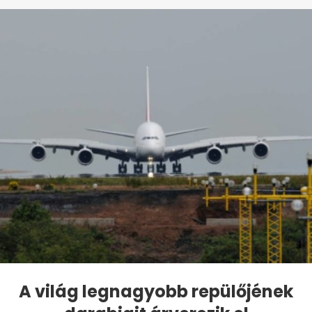
A világ legnagyobb repülőjének