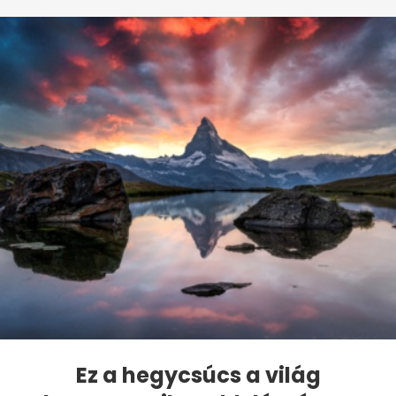
Ez a hegycsúcs a világ