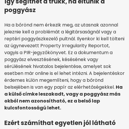
Így segíthet a trükk, ha eltűnik a
poggyász
Ha a bőrönd nem érkezik meg, az utasnak azonnal
jeleznie kell a problémát a légitársaságnál vagy a
reptéri poggyászkezelő pultnál. Ilyenkor ki kell tölteni
az úgynevezett Property Irregularity Reportot,
vagyis a PIR-jegyzőkönyvet. Ez a dokumentum a
poggyász elvesztésének, késésének vagy
sérülésének hivatalos bejelentése, amelyet sok
esetben már online is el lehet intézni. A bejelentéskor
érdemes külön megemlíteni, hogy a bőrönd
belsejében is van egy papír az elérhetőségekkel.
Ha
a külső címke leszakadt, vagy a poggyász más
okból nem azonosítható, ez a belső lap
kulcsfontosságú lehet.
Ezért számíthat egyetlen jól látható