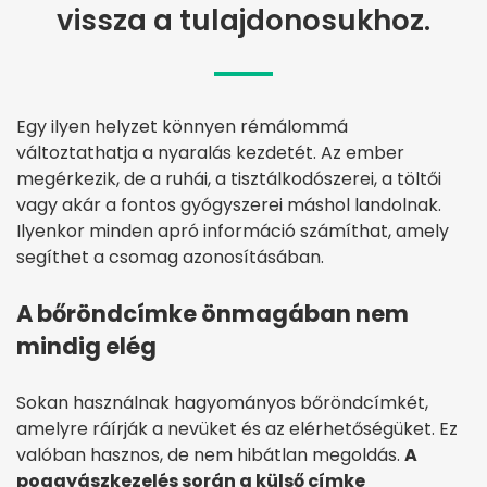
vissza a tulajdonosukhoz.
Egy ilyen helyzet könnyen rémálommá
változtathatja a nyaralás kezdetét. Az ember
megérkezik, de a ruhái, a tisztálkodószerei, a töltői
vagy akár a fontos gyógyszerei máshol landolnak.
Ilyenkor minden apró információ számíthat, amely
segíthet a csomag azonosításában.
A bőröndcímke önmagában nem
mindig elég
Sokan használnak hagyományos bőröndcímkét,
amelyre ráírják a nevüket és az elérhetőségüket. Ez
valóban hasznos, de nem hibátlan megoldás.
A
poggyászkezelés során a külső címke