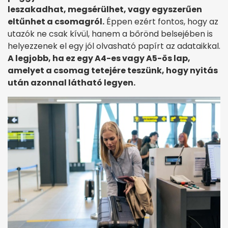
leszakadhat, megsérülhet, vagy egyszerűen
eltűnhet a csomagról.
Éppen ezért fontos, hogy az
utazók ne csak kívül, hanem a bőrönd belsejében is
helyezzenek el egy jól olvasható papírt az adataikkal.
A legjobb, ha ez egy A4-es vagy A5-ös lap,
amelyet a csomag tetejére teszünk, hogy nyitás
után azonnal látható legyen.