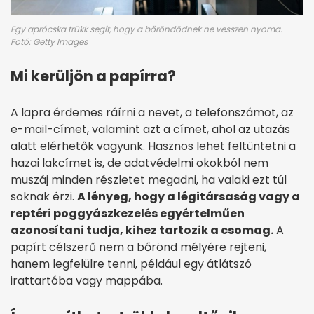
Egy aprócska trükk segít, hogy a bőröndödnek ne vesszen nyoma.
Fotó: Getty Images
Mi kerüljön a papírra?
A lapra érdemes ráírni a nevet, a telefonszámot, az
e-mail-címet, valamint azt a címet, ahol az utazás
alatt elérhetők vagyunk. Hasznos lehet feltüntetni a
hazai lakcímet is, de adatvédelmi okokból nem
muszáj minden részletet megadni, ha valaki ezt túl
soknak érzi.
A lényeg, hogy a légitársaság vagy a
reptéri poggyászkezelés egyértelműen
azonosítani tudja, kihez tartozik a csomag.
A
papírt célszerű nem a bőrönd mélyére rejteni,
hanem legfelülre tenni, például egy átlátszó
irattartóba vagy mappába.