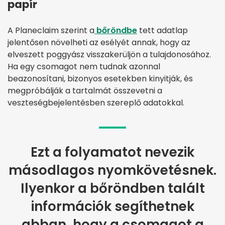
papír
A Planeclaim szerint a
bőröndbe
tett adatlap
jelentősen növelheti az esélyét annak, hogy az
elveszett poggyász visszakerüljön a tulajdonosához.
Ha egy csomagot nem tudnak azonnal
beazonosítani, bizonyos esetekben kinyitják, és
megpróbálják a tartalmát összevetni a
veszteségbejelentésben szereplő adatokkal.
Ezt a folyamatot nevezik
másodlagos nyomkövetésnek.
Ilyenkor a bőröndben talált
információk segíthetnek
abban, hogy a csomagot a