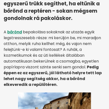
egyszerű trükk segíthet, ha eltűnik a
bőrönd a reptéren - sokan mégsem
gondolnak rá pakoláskor.
A
bőrönd
bepakolása sokaknak az utazás egyik
legstresszesebb része: mi kerüljön be, mi maradjon
otthon, melyik ruha kellhet még, és vajon nem
felejtünk-e ki valami fontosat? A ruhák, a
kozmetikumok és az úti kellékek általában
automatikusan bekerülnek a csomagba, egyetlen
papírlapra viszont szinte senki sem gondol.
Pedig
éppen ez az egyszerű, jól látható helyre tett lap
lehet nagy segítség akkor, ha a bőrönd
elkeveredik a repülőtéren.