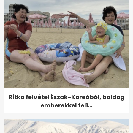
Ritka felvétel Észak-Koreából, boldog
emberekkel teli...