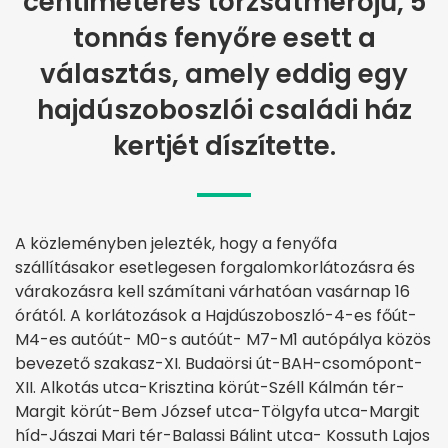
centiméteres törzsátmérőjű, 5
tonnás fenyőre esett a
választás, amely eddig egy
hajdúszoboszlói családi ház
kertjét díszítette.
A közleményben jelezték, hogy a fenyőfa
szállításakor esetlegesen forgalomkorlátozásra és
várakozásra kell számítani várhatóan vasárnap 16
órától. A korlátozások a Hajdúszoboszló-4-es főút-
M4-es autóút- M0-s autóút- M7-M1 autópálya közös
bevezető szakasz-XI. Budaörsi út-BAH-csomópont-
XII. Alkotás utca-Krisztina körút-Széll Kálmán tér-
Margit körút-Bem József utca-Tölgyfa utca-Margit
híd-Jászai Mari tér-Balassi Bálint utca- Kossuth Lajos