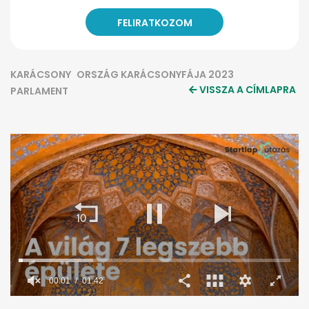
KARÁCSONY
ORSZÁG KARÁCSONYFÁJA 2023
VISSZA A CÍMLAPRA
PARLAMENT
00:02
01:42
0