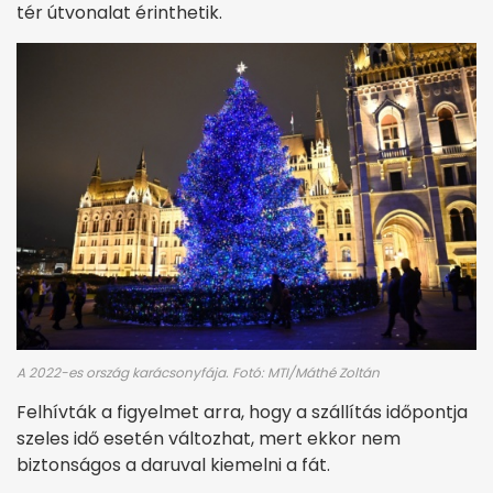
tér útvonalat érinthetik.
A 2022-es ország karácsonyfája. Fotó: MTI/Máthé Zoltán
Felhívták a figyelmet arra, hogy a szállítás időpontja
szeles idő esetén változhat, mert ekkor nem
biztonságos a daruval kiemelni a fát.