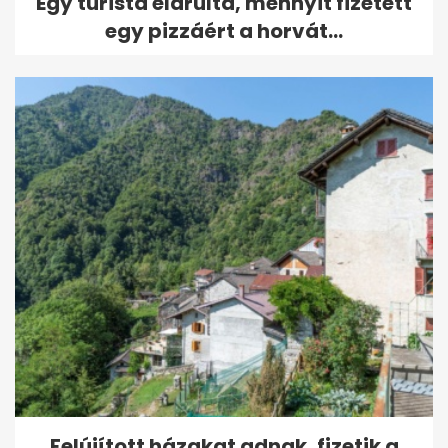
Egy turista elárulta, mennyit fizetett
egy pizzáért a horvát...
Felújított házakat adnak, fizetik a