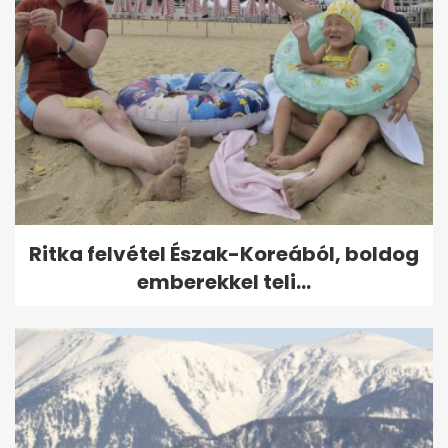
Ritka felvétel Észak-Koreából, boldog
emberekkel teli...