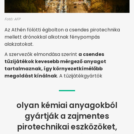
Fotó: AFP
Az Athén fölötti égbolton a csendes pirotechnika
mellett drónokkal alkotnak fénypompás
alakzatokat.
A szervezők elmondása szerint
a csendes
tűzijátékok kevesebb mérgező anyagot
tartalmaznak, így környezetkímélőbb
megoldást kínálnak
. A tűzijátékgyártók
olyan kémiai anyagokból
gyártják a zajmentes
pirotechnikai eszközöket,