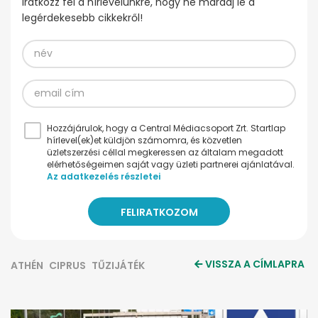
Iratkozz fel a hírlevelünkre, hogy ne maradj le a
legérdekesebb cikkekről!
Hozzájárulok, hogy a Central Médiacsoport Zrt. Startlap
hírlevel(ek)et küldjön számomra, és közvetlen
üzletszerzési céllal megkeressen az általam megadott
elérhetőségeimen saját vagy üzleti partnerei ajánlatával.
Az adatkezelés részletei
VISSZA A CÍMLAPRA
ATHÉN
CIPRUS
TŰZIJÁTÉK