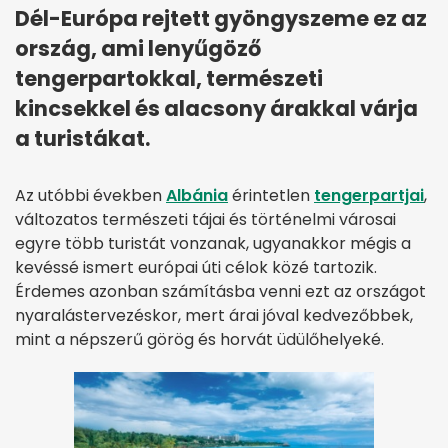
Dél-Európa rejtett gyöngyszeme ez az
ország, ami lenyűgöző
tengerpartokkal, természeti
kincsekkel és alacsony árakkal várja
a turistákat.
Az utóbbi években
Albánia
érintetlen
tengerpartjai
,
változatos természeti tájai és történelmi városai
egyre több turistát vonzanak, ugyanakkor mégis a
kevéssé ismert európai úti célok közé tartozik.
Érdemes azonban számításba venni ezt az országot
nyaralástervezéskor, mert árai jóval kedvezőbbek,
mint a népszerű görög és horvát üdülőhelyeké.