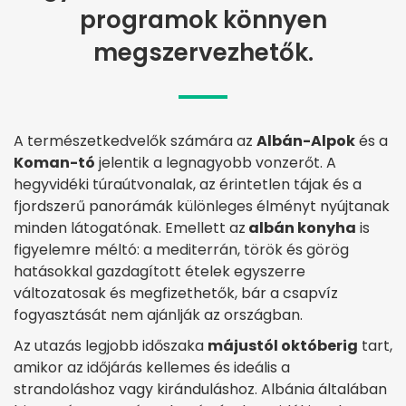
programok könnyen
megszervezhetők.
A természetkedvelők számára az
Albán-Alpok
és a
Koman-tó
jelentik a legnagyobb vonzerőt. A
hegyvidéki túraútvonalak, az érintetlen tájak és a
fjordszerű panorámák különleges élményt nyújtanak
minden látogatónak. Emellett az
albán konyha
is
figyelemre méltó: a mediterrán, török és görög
hatásokkal gazdagított ételek egyszerre
változatosak és megfizethetők, bár a csapvíz
fogyasztását nem ajánlják az országban.
Az utazás legjobb időszaka
májustól októberig
tart,
amikor az időjárás kellemes és ideális a
strandoláshoz vagy kiránduláshoz. Albánia általában