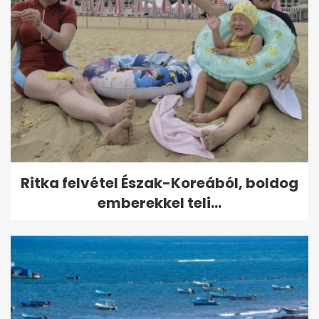
Ritka felvétel Észak-Koreából, boldog
emberekkel teli...