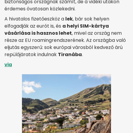
biztonságos országnak számít, de a vidéki utakon
érdemes óvatosan közlekedni.
A hivatalos fizetőeszköz a
lek
, bár sok helyen
elfogadják az eurót is, és
a helyi SIM-kártya
vásárlása is hasznos lehet
, mivel az ország nem
része az EU roamingrendszerének. Az országba való
eljutás egyszerű: sok európai városból kedvező árú
repülőjáratok indulnak
Tiranába
.
via