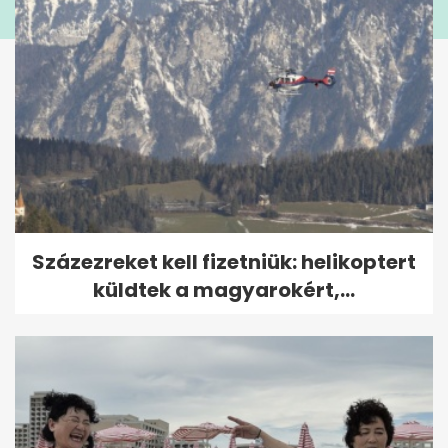
Százezreket kell fizetniük: helikoptert
küldtek a magyarokért,...