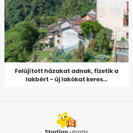
Felújított házakat adnak, fizetik a
lakbért - új lakókat keres...