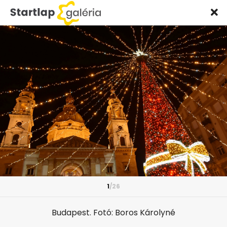
Startlap
Belföld
2024. december 19.
TOP 20 fotó a karácsonyi díszbe
öltözött magyar falvakról,
városokról - szavazz a
kedvencedre!
1
/26
Startlap Utazás
Budapest. Fotó: Boros Károlyné