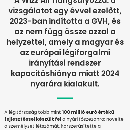
A Wizz Air hangsúlyozza: a
vizsgálatot egy évvel ezelőtt,
2023-ban indította a GVH, és
az nem függ össze azzal a
helyzettel, amely a magyar és
az európai légiforgalmi
irányítási rendszer
kapacitáshiánya miatt 2024
nyarára kialakult.
A légitársaság több mint
100 millió euró értékű
fejlesztéssel készült fel
a nyári főszezonra: növelte
a személyzet létszámát, korszerűsítette a