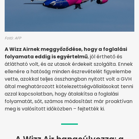
Fotó: AFP
A Wizz Airnek meggyőződése, hogy a foglalási
folyamata eddig is egyértelmű
, jól érthető és
átlátható volt, és az utasok érdekeit szolgálta. Ennek
ellenére a hatóság minden észrevételét figyelembe
vette, azokkal teljes összhangban nyitott volt a GVH
által meghatározott kötelezettségvállalásokat tenni
azzal kapcsolatban, hogy átalakítsa a foglalási
folyamatát, sőt, számos módosítást már proaktívan
meg is valósított időközben – fejtették ki.