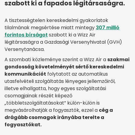
szabott ki a fapados légitársaságra.
A tisztességtelen kereskedelmi gyakorlatok
tilalmának megsértése miatt mintegy
307 millió
forintos bírságot
szabott ki a Wizz Air
légitársaságra a Gazdasági Versenyhivatal (GVH)
Versenytanácsa.
A szombati közleménye szerint a Wizz Air a
szakmai
gondosság követelményét sértő kereskedelmi
kommunikációt
folytatott az automatikus
utasfelvételi szolgáltatás lényeges jellemzőiről,
illetve elhallgatta, hogy egyes szolgáltatási
csomagjainak részét képező
„többletszolgáltatásokat” külön-külön is
megvásárolhatják a fogyasztók, ezzel a
cég a
drágább csomagok irányába terelte a
fogyasztókat.