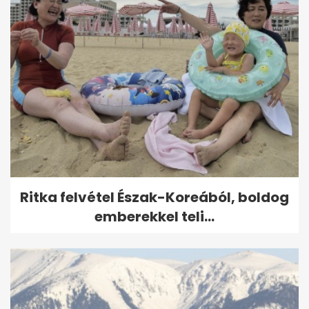
Ritka felvétel Észak-Koreából, boldog
emberekkel teli...