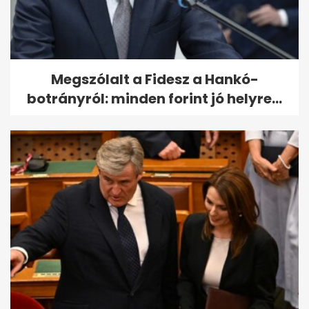
Megszólalt a Fidesz a Hankó-
botrányról: minden forint jó helyre...