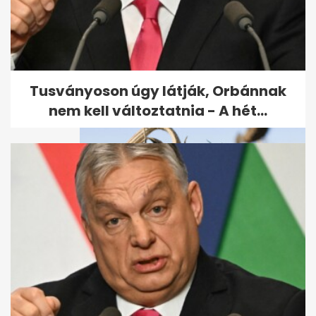
Kávés-fűszeres kéreg a
szoknyaszeleten: füstös,
csokoládés...
Tusványoson úgy látják, Orbánnak
nem kell változtatnia - A hét...
Aszály sújtja a napraforgót: