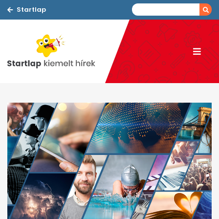
Startlap