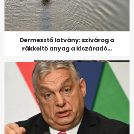
Egész éjjel megy a ventilátor a
Dermesztő látvány: szivárog a
hálóban? Ezért nem ideális...
rákkeltő anyag a kiszáradó...