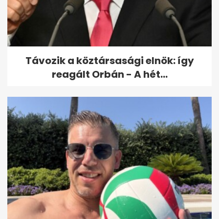
nagy terméskiesést várnak a
gazdák
Távozik a köztársasági elnök: így
reagált Orbán - A hét...