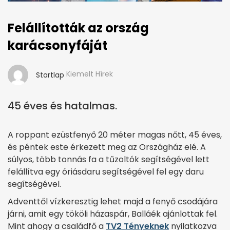
Felállították az ország
karácsonyfáját
Kiemelt Hírek
Startlap
45 éves és hatalmas.
A roppant ezüstfenyő 20 méter magas nőtt, 45 éves,
és péntek este érkezett meg az Országház elé. A
súlyos, több tonnás fa a tűzoltók segítségével lett
felállítva egy óriásdaru segítségével fel egy daru
segítségével.
Adventtől vízkeresztig lehet majd a fenyő csodájára
járni, amit egy tököli házaspár, Balláék ajánlottak fel.
Mint ahogy a családfő a
TV2 Tényeknek
nyilatkozva