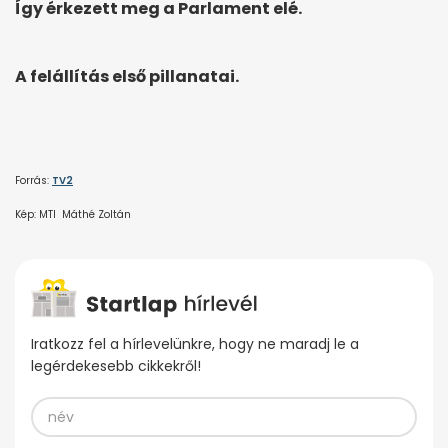
Így érkezett meg a Parlament elé.
A felállítás első pillanatai.
Forrás:
TV2
Kép: MTI Máthé Zoltán
Iratkozz fel a hírlevelünkre, hogy ne maradj le a
legérdekesebb cikkekről!